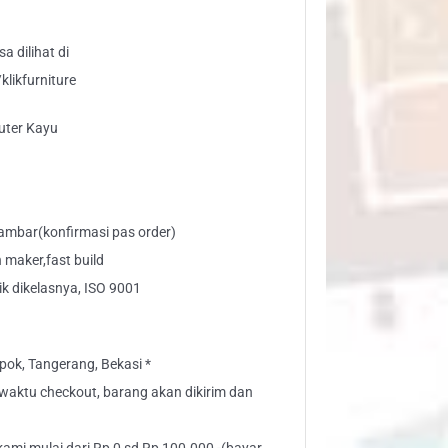
a dilihat di
likfurniture
ter Kayu
ambar(konfirmasi pas order)
maker,fast build
ik dikelasnya, ISO 9001
ok, Tangerang, Bekasi *
” waktu checkout, barang akan dikirim dan