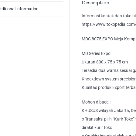
Description
dditional information
Informasi kontak dan toko bis
https://www.tokopedia.com/k
MDC 8075 EXPO Meja Kompu
MD Series Expo
Ukuran 800 x 75 x 75 cm
Tersedia dua warna sesuai g
Knockdown system,precision 
Kualitas produk Export terba
Mohon dibaca :
KHUSUS wilayah Jakarta, Dep
o Transaksi pilih “Kurir Toko
dirakit kurir toko