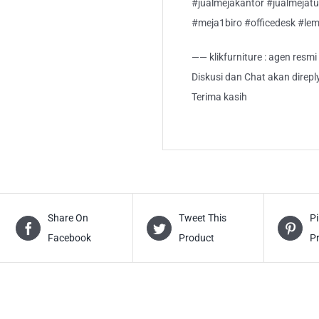
#jualmejakantor #jualmejatu
#meja1biro #officedesk #lem
—— klikfurniture : agen resm
Diskusi dan Chat akan direp
Terima kasih
Share On
Tweet This
Pi
Facebook
Product
P