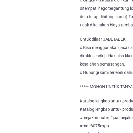
o Ongkir+instalasi oleh kurir
ditempat, nego tergantung lo
item tetap dihitung sama).T
tidak dikenakan biaya tamb
Untuk diluar JADETABEK
o Bisa menggunakan jasa car
dirakit sendiri, tidak bisa kl
kesalahan pemasangan.
o Hubungi kami terlebih dahu
***** MOHON UNTUK TANYA S
Katalog lengkap untuk produk
Katalog lengkap untuk produk 
#mejakomputer #jualmejak
#mdc8075expo