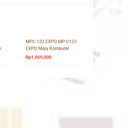
MPC 123 EXPO MP-C123
i
EXPO Meja Komputer
Kayu
Rp
1,969,000