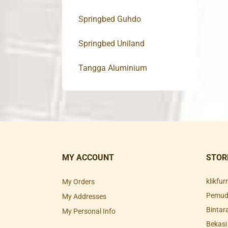
Springbed Guhdo
Springbed Uniland
Tangga Aluminium
MY ACCOUNT
STOR
klikfu
My Orders
Pemuda
My Addresses
Bintar
My Personal Info
Bekasi