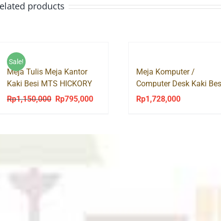
elated products
Sale!
Meja Tulis Meja Kantor
Meja Komputer /
Kaki Besi MTS HICKORY
Computer Desk Kaki Bes
Olympic
ODC 1205 EXPO
Rp
1,150,000
Rp
795,000
Rp
1,728,000
Original
Current
price
price
was:
is:
Rp1,150,000.
Rp795,000.