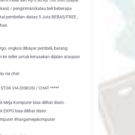
 kami mulai dari Rp 0 sd Rp 100.000,-(bayar
kasi) / pengiriman(kalau beli beberapa
otal pembelian diatas 5 Juta BEBAS/FREE ,
ahan.
go, ongkos dibayar pembeli, barang
aim ke seller untuk kerusakan dijalan ataupun
lu via chat
TOK VIA DISKUSI / CHAT *****
 Meja Komputer bisa dilihat disini :
EXPO bisa dilihat disini :
omputer #hargamejakomputer