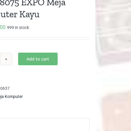
8075 EXPO Meja
uter Kayu
000
999 in stock
Add to cart
C
75
PO
ja
00637
mputer
ja Komputer
yu
ntity