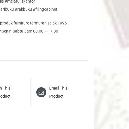
lis #mejatuliskantor
aribuku #rakbuku #filingcabinet
i produk furniture termurah sejak 1996 ——
ly Senin-Sabtu Jam 08.00 – 17.30
n This
Email This
roduct
Product