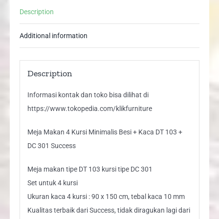
Kaca
Description
DT
103
Additional information
+
DC
301
Description
Success
Informasi kontak dan toko bisa dilihat di
quantity
https://www.tokopedia.com/klikfurniture
Meja Makan 4 Kursi Minimalis Besi + Kaca DT 103 +
DC 301 Success
Meja makan tipe DT 103 kursi tipe DC 301
Set untuk 4 kursi
Ukuran kaca 4 kursi : 90 x 150 cm, tebal kaca 10 mm
Kualitas terbaik dari Success, tidak diragukan lagi dari