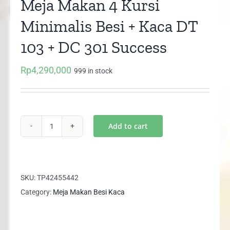
Meja Makan 4 Kursi
Minimalis Besi + Kaca DT
103 + DC 301 Success
Rp
4,290,000
999 in stock
Add to cart
Meja
Makan
4
Kursi
SKU:
TP42455442
Minimalis
Category:
Meja Makan Besi Kaca
Besi
+