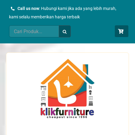
Skip
Call us now
: Hubungi kami jika ada yang lebih murah,
to
kami selalu memberikan harga terbaik
content
Search
for: