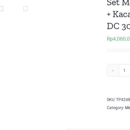
Set M
+ Kac
DC 30
Rp
4,060,
Set
Me
Ma
4
SKU:
TP424
Kur
Category:
Me
Bes
+