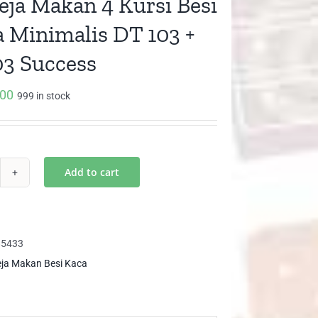
eja Makan 4 Kursi Besi
a Minimalis DT 103 +
3 Success
000
999 in stock
Add to cart
ja
kan
85433
si
ja Makan Besi Kaca
i