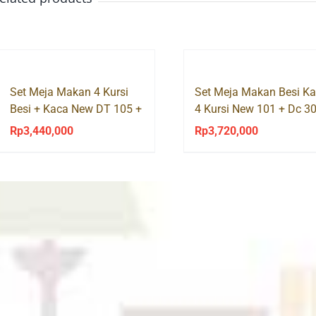
Set Meja Makan 4 Kursi
Set Meja Makan Besi K
Besi + Kaca New DT 105 +
4 Kursi New 101 + Dc 3
DC 301 Success
Success
Rp
3,440,000
Rp
3,720,000