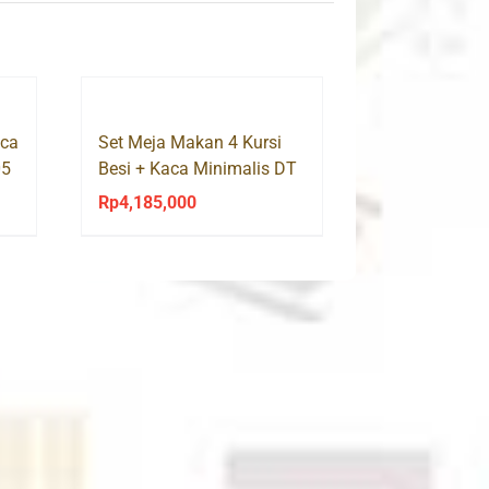
aca
Set Meja Makan 4 Kursi
05
Besi + Kaca Minimalis DT
108 + DC 305 Success
Rp
4,185,000