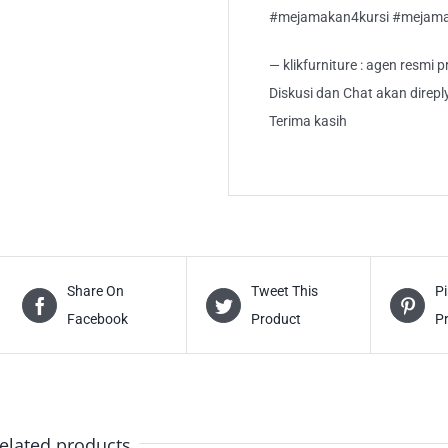
#mejamakan4kursi #mejam
— klikfurniture : agen resmi
Diskusi dan Chat akan direp
Terima kasih
Share On
Tweet This
Pi
Facebook
Product
P
elated products