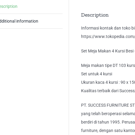
Ka
escription
Min
Description
DT
dditional information
10
Informasi kontak dan toko bis
+
https://www.tokopedia.com/k
DC
Set Meja Makan 4 Kursi Besi
30
Su
Meja makan tipe DT 103 kurs
qua
Set untuk 4 kursi
Ukuran kaca 4 kursi : 90 x 1
Kualitas terbaik dari Success,
PT. SUCCESS FURNITURE ST
yang telah beroperasi selam
berdiri di tahun 1995. Peru
furniture, dengan satu kanto