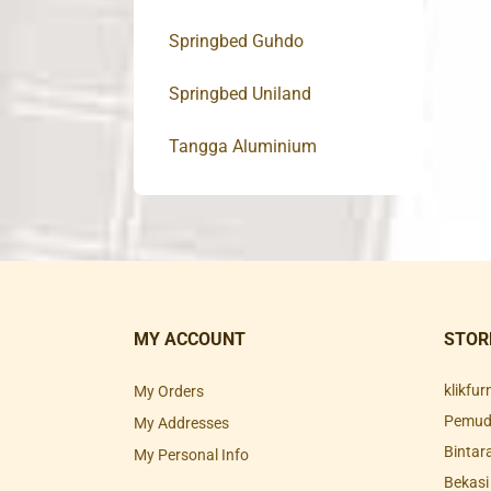
Springbed Guhdo
Springbed Uniland
Tangga Aluminium
MY ACCOUNT
STOR
klikfu
My Orders
Pemuda
My Addresses
Bintar
My Personal Info
Bekasi