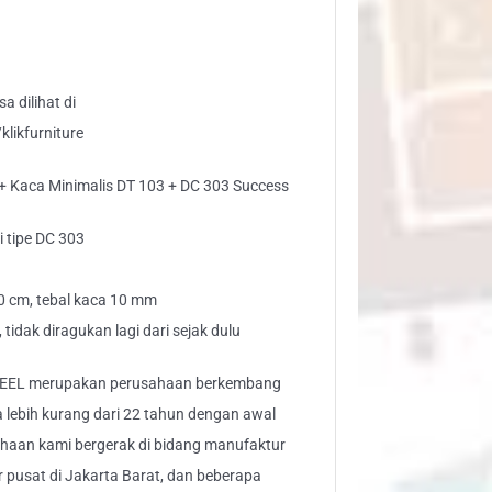
ca
imalis
3
a dilihat di
likfurniture
 + Kaca Minimalis DT 103 + DC 303 Success
3
ccess
i tipe DC 303
ntity
50 cm, tebal kaca 10 mm
 tidak diragukan lagi dari sejak dulu
EEL merupakan perusahaan berkembang
a lebih kurang dari 22 tahun dengan awal
sahaan kami bergerak di bidang manufaktur
r pusat di Jakarta Barat, dan beberapa