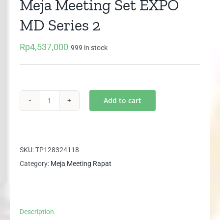
Meja Meeting Set EXPO
MD Series 2
Rp
4,537,000
999 in stock
Add to cart
Meja
Meeting
Set
EXPO
SKU:
TP128324118
MD
Category:
Meja Meeting Rapat
Series
2
quantity
Description