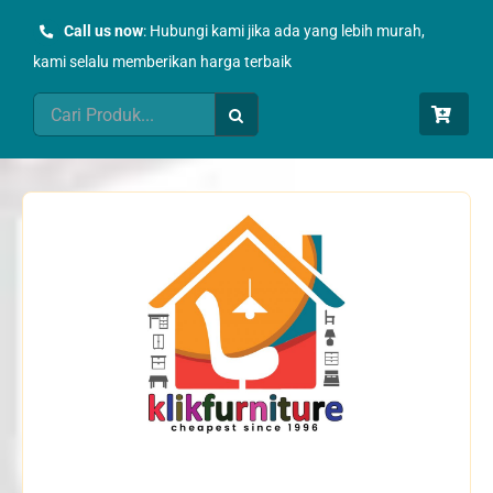
Skip
Call us now
: Hubungi kami jika ada yang lebih murah,
to
kami selalu memberikan harga terbaik
content
Search
for: