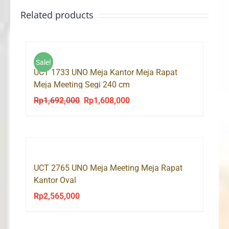
Related products
Sale!
UCT 1733 UNO Meja Kantor Meja Rapat
Meja Meeting Segi 240 cm
Rp
1,692,000
Rp
1,608,000
Original
Current
price
price
was:
is:
Rp1,692,000.
Rp1,608,000.
UCT 2765 UNO Meja Meeting Meja Rapat
Kantor Oval
Rp
2,565,000