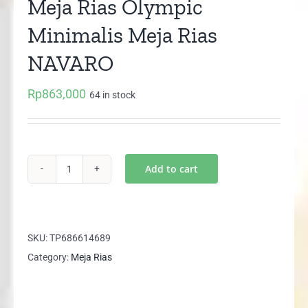
Meja Rias Olympic
Minimalis Meja Rias
NAVARO
Rp
863,000
64 in stock
Add to cart
Meja
Rias
Olympic
Minimalis
SKU:
TP686614689
Meja
Category:
Meja Rias
Rias
NAVARO