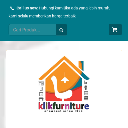
Skip
Call us now
: Hubungi kami jika ada yang lebih murah,
to
kami selalu memberikan harga terbaik
content
Search
for: