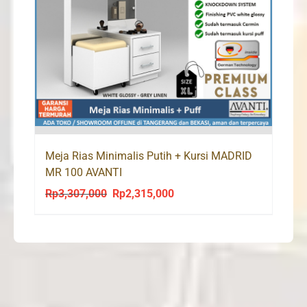
Meja Rias Minimalis Putih + Kursi MADRID
MR 100 AVANTI
Rp
3,307,000
Rp
2,315,000
Original
Current
price
price
was:
is:
Rp3,307,000.
Rp2,315,000.