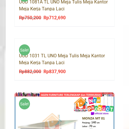
UOD 1081A TL UNO Meja Tulis Meja Kantor
Meja Kerja Tanpa Laci
Rp
750,200
Rp
712,690
Original
Current
price
price
was:
is:
Rp750,200.
Rp712,690.
Sale!
UOD 1031 TL UNO Meja Tulis Meja Kantor
Meja Kerja Tanpa Laci
Rp
882,000
Rp
837,900
Original
Current
price
price
was:
is:
Rp882,000.
Rp837,900.
Sale!