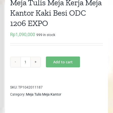
Meja Tulis Meja Kerja Meja
Kantor Kaki Besi ODC
1206 EXPO
Rp
1,090,000
999 in stock
Add to cart
Meja
Tulis
Meja
Kerja
SKU:
TP1042011187
Meja
Category:
Meja Tulis Meja Kantor
Kantor
Kaki