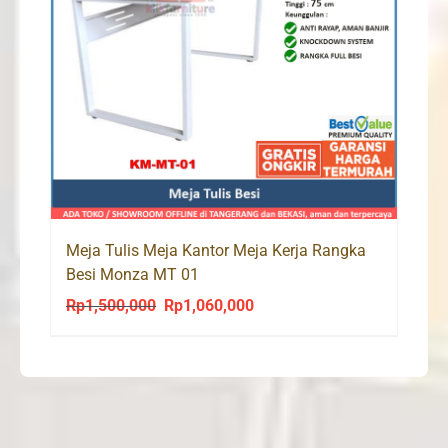
Meja Tulis Meja Kantor Meja Kerja Rangka
Besi Monza MT 01
Rp
1,500,000
Rp
1,060,000
Original
Current
price
price
was:
is:
Rp1,500,000.
Rp1,060,000.