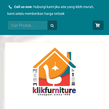
Skip
Call us now
: Hubungi kami jika ada yang lebih murah,
to
kami selalu memberikan harga terbaik
content
Search
for: