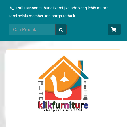
Skip
Call us now
: Hubungi kami jika ada yang lebih murah,
to
kami selalu memberikan harga terbaik
content
Search
for: