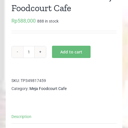
Foodcourt Cafe
Rp
588,000
888 in stock
Add to cart
MFT
100R
M
FT
SKU:
TP349817459
100R
Category:
Meja Foodcourt Cafe
Meja
Foodcourt
Cafe
Description
quantity