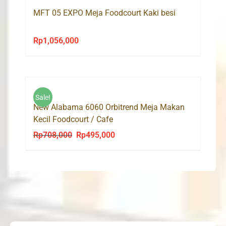
MFT 05 EXPO Meja Foodcourt Kaki besi
Rp
1,056,000
Sale!
New Alabama 6060 Orbitrend Meja Makan
Kecil Foodcourt / Cafe
Rp
708,000
Rp
495,000
Original
Current
price
price
was:
is:
Rp708,000.
Rp495,000.