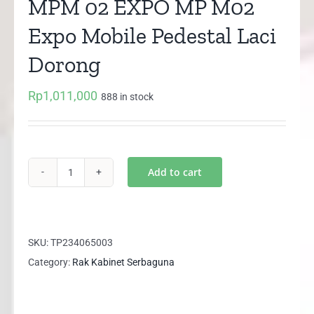
MPM 02 EXPO MP M02
Expo Mobile Pedestal Laci
Dorong
Rp
1,011,000
888 in stock
Add to cart
MPM
02
EXPO
MP
SKU:
TP234065003
M02
Category:
Rak Kabinet Serbaguna
Expo
Mobile