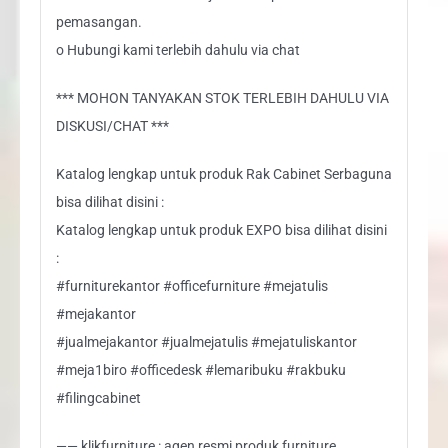
pemasangan.
o Hubungi kami terlebih dahulu via chat
*** MOHON TANYAKAN STOK TERLEBIH DAHULU VIA
DISKUSI/CHAT ***
Katalog lengkap untuk produk Rak Cabinet Serbaguna
bisa dilihat disini :
Katalog lengkap untuk produk EXPO bisa dilihat disini
:
#furniturekantor #officefurniture #mejatulis
#mejakantor
#jualmejakantor #jualmejatulis #mejatuliskantor
#meja1biro #officedesk #lemaribuku #rakbuku
#filingcabinet
—— klikfurniture : agen resmi produk furniture