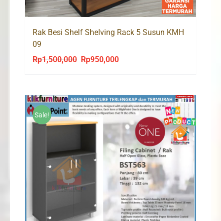
Rak Besi Shelf Shelving Rack 5 Susun KMH
09
Rp
1,500,000
Rp
950,000
Original
Current
price
price
was:
is:
Rp1,500,000.
Rp950,000.
Sale!