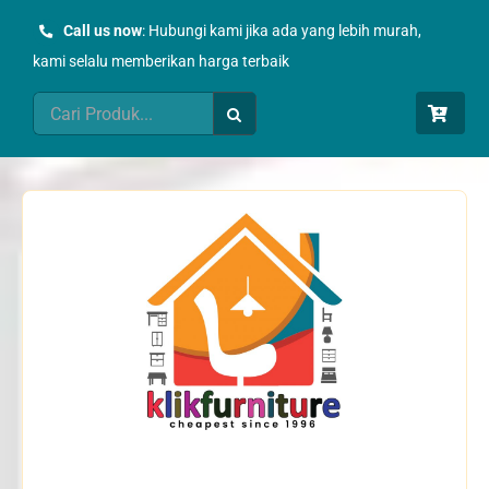
Skip
Call us now
: Hubungi kami jika ada yang lebih murah,
to
kami selalu memberikan harga terbaik
content
Search
for: