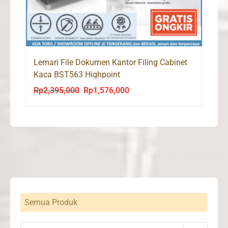
Lemari File Dokumen Kantor Filing Cabinet
Kaca BST563 Highpoint
Rp
2,395,000
Rp
1,576,000
Original
Current
price
price
was:
is:
Rp2,395,000.
Rp1,576,000.
Semua Produk