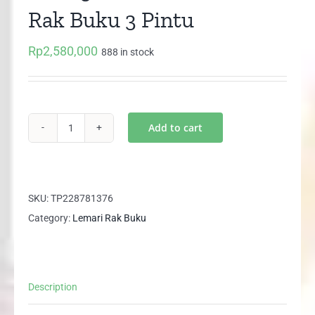
Rak Buku 3 Pintu
Rp
2,580,000
888 in stock
Add to cart
MTB
3186
N
EXPO
SKU:
TP228781376
Lemari
Category:
Lemari Rak Buku
Rak
Buku
3
Description
Pintu
quantity