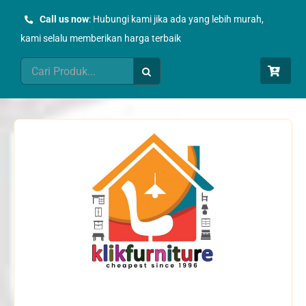
Skip
Call us now
: Hubungi kami jika ada yang lebih murah,
to
kami selalu memberikan harga terbaik
content
Search
for: