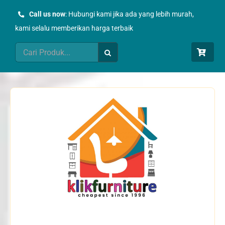
Skip
Call us now
: Hubungi kami jika ada yang lebih murah,
to
kami selalu memberikan harga terbaik
content
Search
for: