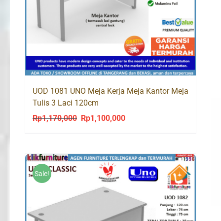
UOD 1081 UNO Meja Kerja Meja Kantor Meja
Tulis 3 Laci 120cm
Rp
1,170,000
Rp
1,100,000
Original
Current
price
price
was:
is:
Rp1,170,000.
Rp1,100,000.
Sale!