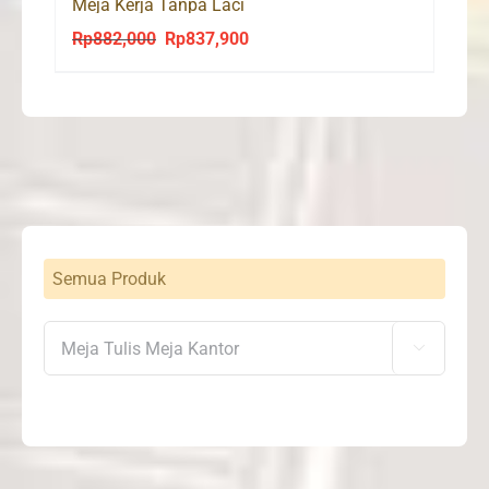
Meja Kerja Tanpa Laci
Rp
882,000
Rp
837,900
Original
Current
price
price
was:
is:
Rp882,000.
Rp837,900.
Semua Produk
