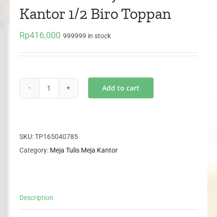
Kantor 1/2 Biro Toppan
Rp
416,000
999999 in stock
Add to cart
MTM
0101
Meja
Tulis
SKU:
TP165040785
Kantor
Category:
Meja Tulis Meja Kantor
1/2
Biro
Toppan
Description
quantity