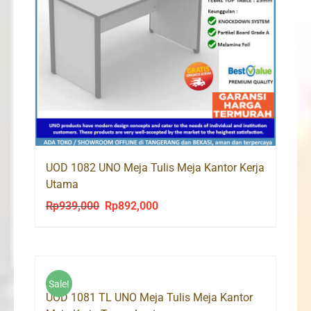
UOD 1082 UNO Meja Tulis Meja Kantor Kerja
Utama
Rp
939,000
Rp
892,000
Original
Current
price
price
was:
is:
Rp939,000.
Rp892,000.
Sale!
UOD 1081 TL UNO Meja Tulis Meja Kantor