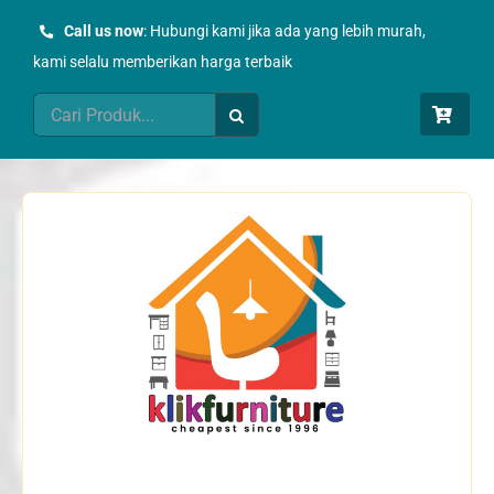
Skip
Call us now
: Hubungi kami jika ada yang lebih murah,
to
kami selalu memberikan harga terbaik
content
Search
for: