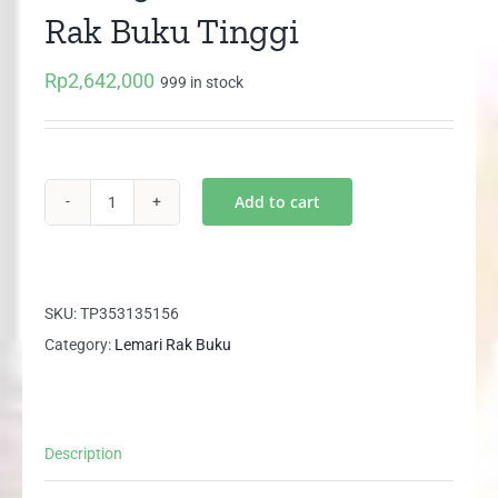
Rak Buku Tinggi
Rp
2,642,000
999 in stock
Add to cart
NSB
1901
EXPO
Lemari
SKU:
TP353135156
Rak
Category:
Lemari Rak Buku
Buku
Tinggi
quantity
Description