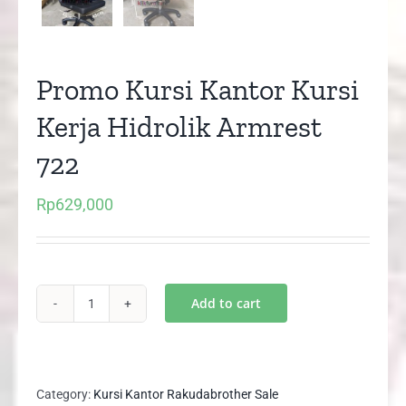
Promo Kursi Kantor Kursi
Kerja Hidrolik Armrest
722
Rp
629,000
Add to cart
Promo
Kursi
Kantor
Kursi
Category:
Kursi Kantor Rakudabrother Sale