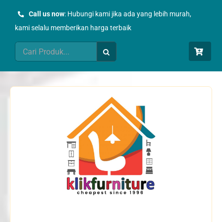
Skip
Call us now
: Hubungi kami jika ada yang lebih murah,
to
kami selalu memberikan harga terbaik
content
Search
for: