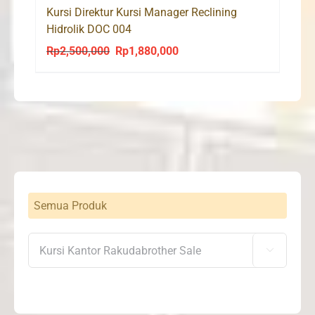
Kursi Direktur Kursi Manager Reclining
Hidrolik DOC 004
Rp
2,500,000
Rp
1,880,000
Original
Current
price
price
was:
is:
Rp2,500,000.
Rp1,880,000.
Semua Produk
