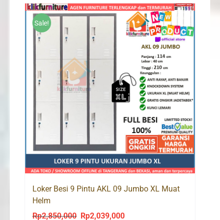
Sale!
Loker Besi 9 Pintu AKL 09 Jumbo XL Muat
Helm
Rp
2,850,000
Rp
2,039,000
Original
Current