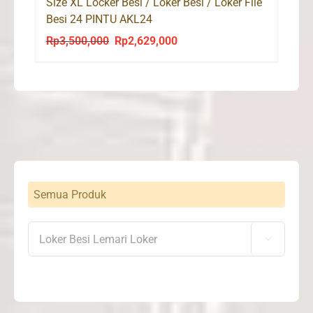
Size XL Locker Besi / Loker Besi / Loker File
Besi 24 PINTU AKL24
Rp
3,500,000
Rp
2,629,000
Original
Current
price
price
was:
is:
Rp3,500,000.
Rp2,629,000.
Semua Produk
