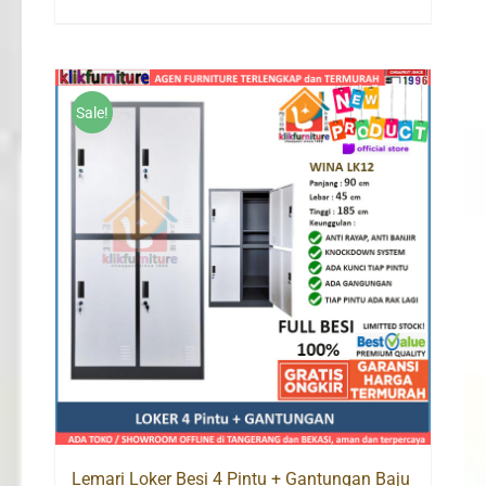
price
price
was:
is:
Rp2,850,000.
Rp2,039,000.
Sale!
Lemari Loker Besi 4 Pintu + Gantungan Baju