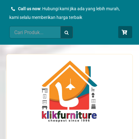
Skip
Call us now
: Hubungi kami jika ada yang lebih murah,
to
kami selalu memberikan harga terbaik
content
Search
for: