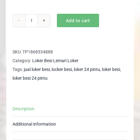
was:
is:
Rp3,500,000.
Rp2,629,000.
Add to cart
Promo
Loker
Besi
Locker
SKU:
TP1868334888
Besi
Category:
Loker Besi Lemari Loker
24
Tags:
jual loker besi
,
locker besi
,
loker 24 pintu
,
loker besi
,
Pintu
loker besi 24 pintu
AKL024
Jumbo
quantity
Description
Additional information