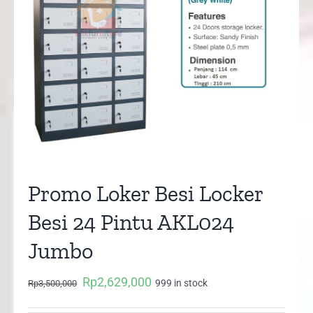
Promo Loker Besi Locker
Besi 24 Pintu AKL024
Jumbo
Rp
2,629,000
Original
Current
999 in stock
Rp
3,500,000
price
price