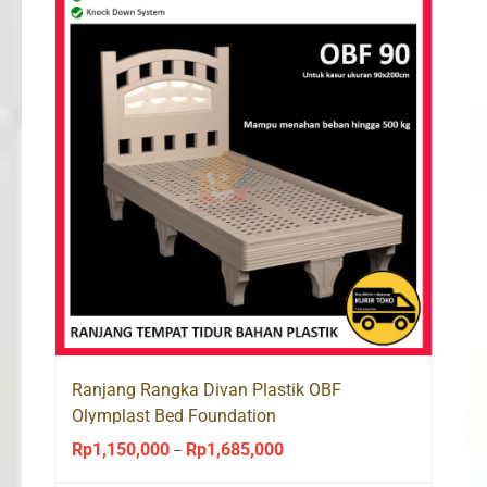
Ranjang Rangka Divan Plastik OBF
Olymplast Bed Foundation
Rp
1,150,000
Rp
1,685,000
Price
–
range: