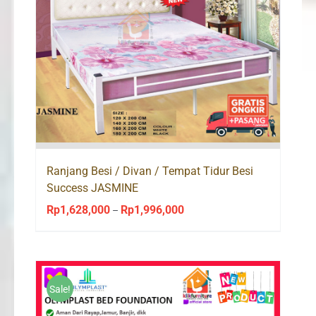
Ranjang Besi / Divan / Tempat Tidur Besi
Success JASMINE
Rp
1,628,000
Rp
1,996,000
Price
–
range:
Rp1,628,000
through
Rp1,996,000
Sale!