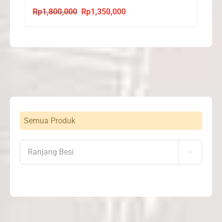
Rp
1,800,000
Rp
1,350,000
Original
Current
price
price
was:
is:
Rp1,800,000.
Rp1,350,000.
Semua Produk
