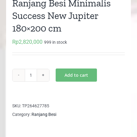
Ranjang Besi Minimalis
Success New Jupiter
180×200 cm
Rp
2,820,000
999 in stock
Add to cart
Ranjang
Besi
Minimalis
Success
SKU:
TP264627785
New
Category:
Ranjang Besi
Jupiter
180x200