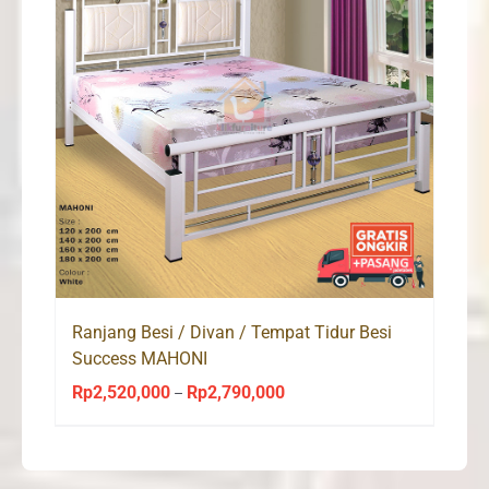
Ranjang Besi / Divan / Tempat Tidur Besi
Success MAHONI
Rp
2,520,000
Rp
2,790,000
Price
–
range:
Rp2,520,000
through