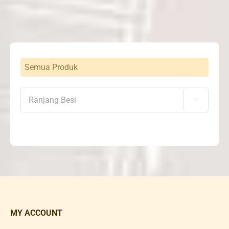
Rp2,790,000
Semua Produk

MY ACCOUNT