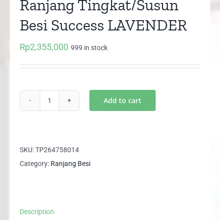
Ranjang Tingkat/Susun
Besi Success LAVENDER
Rp
2,355,000
999 in stock
Add to cart
Ranjang
Tingkat/Susun
Besi
Success
SKU:
TP264758014
LAVENDER
Category:
Ranjang Besi
quantity
Description