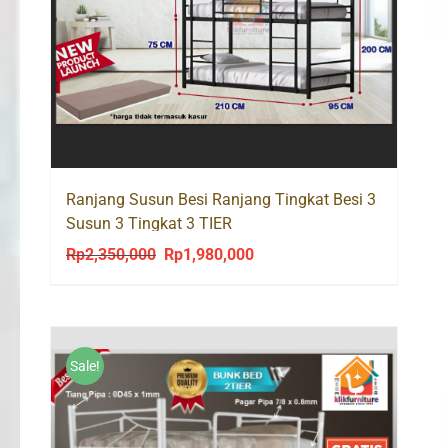
Ranjang Susun Besi Ranjang Tingkat Besi 3
Susun 3 Tingkat 3 TIER
Rp
2,350,000
Rp
1,980,000
Original
Current
price
price
was:
is:
Rp2,350,000.
Rp1,980,000.
Sale!