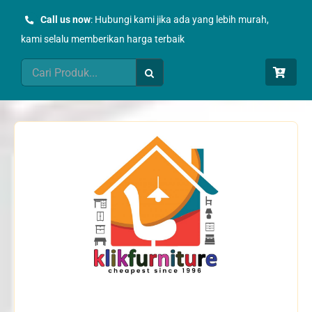
Skip
Call us now
: Hubungi kami jika ada yang lebih murah,
to
kami selalu memberikan harga terbaik
content
Search
for: