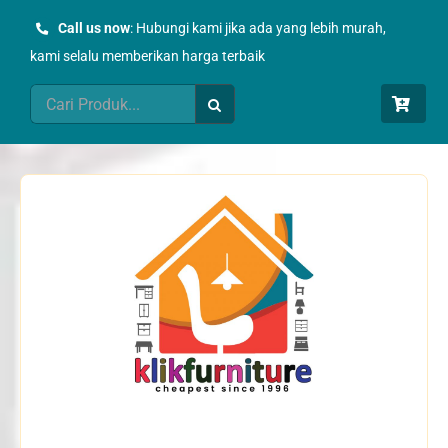
Skip
Call us now
: Hubungi kami jika ada yang lebih murah,
to
kami selalu memberikan harga terbaik
content
Search
for: