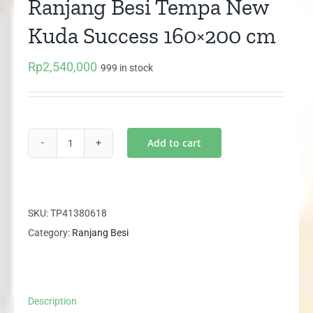
Ranjang Besi Tempa New
Kuda Success 160×200 cm
Rp
2,540,000
999 in stock
Add to cart
Ranjang
Besi
Tempa
New
SKU:
TP41380618
Kuda
Category:
Ranjang Besi
Success
160x200
cm
Description
quantity