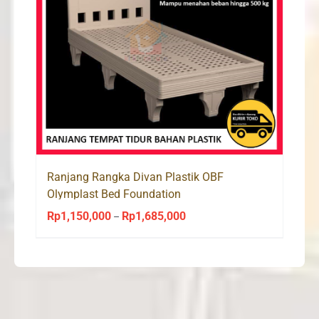
Ranjang Rangka Divan Plastik OBF
Olymplast Bed Foundation
Rp
1,150,000
Rp
1,685,000
Price
–
range:
Rp1,150,000
through
Rp1,685,000