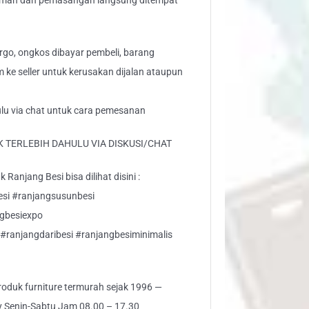
riman dan pemasangan langsung ditempat
go, ongkos dibayar pembeli, barang
aim ke seller untuk kerusakan dijalan ataupun
ulu via chat untuk cara pemesanan
 TERLEBIH DAHULU VIA DISKUSI/CHAT
Ranjang Besi bisa dilihat disini :
esi #ranjangsusunbesi
ngbesiexpo
#ranjangdaribesi #ranjangbesiminimalis
 produk furniture termurah sejak 1996 —
ly Senin-Sabtu Jam 08.00 – 17.30