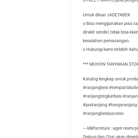
o FREE / GRATIS jasa pengi
Untuk diluar JADETABEK
o Bisa menggunakan jasa car
dirakit sendiri, tidak bisa kl
kesalahan pemasangan.
o Hubungi kami terlebih dah
*** MOHON TANYAKAN STOK
Katalog lengkap untuk produk 
#ranjangbesi #tempattidurb
#ranjangtingkatbesi #ranja
#jualranjang #hargaranjang 
#ranjangbesisuccess
— klikfurniture : agen resmi
Diskusi dan Chat akan direp