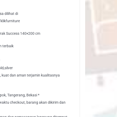
a dilihat di
likfurniture
rak Success 140×200 cm
n terbaik
r
d,silver
, kuat dan aman terjamin kualitasnya
ok, Tangerang, Bekasi *
" waktu checkout, barang akan dikirim dan