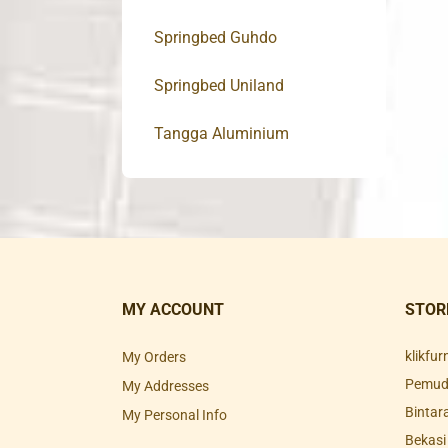
Springbed Guhdo
Springbed Uniland
Tangga Aluminium
MY ACCOUNT
STOR
klikfu
My Orders
Pemuda
My Addresses
Bintar
My Personal Info
Bekasi