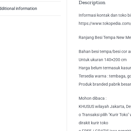
Description
dditional information
Informasi kontak dan toko bis
https://www.tokopedia.com/k
Ranjang Besi Tempa New Me
Bahan besi tempa/besi cor a
Untuk ukuran 140×200 cm
Harga belum termasuk kasu
Tersedia warna : tembaga, gol
Produk branded pabrik besar
Mohon dibaca :
KHUSUS wilayah Jakarta, Dep
o Transaksi pilih "Kurir Toko
dirakit kurir toko