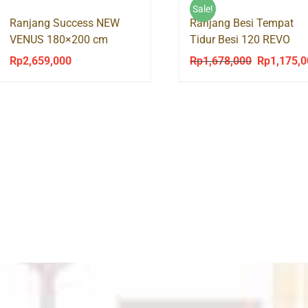
Sale!
Ranjang Success NEW
Ranjang Besi Tempat
VENUS 180×200 cm
Tidur Besi 120 REVO
Orbitrend
Rp
2,659,000
Rp
1,678,000
Rp
1,175,
Original
price
was:
Rp1,678,00