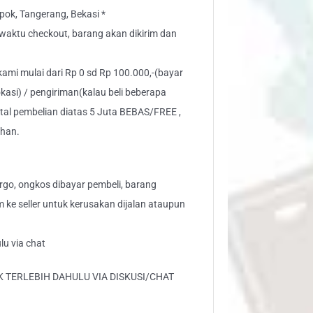
ok, Tangerang, Bekasi *
” waktu checkout, barang akan dikirim dan
 kami mulai dari Rp 0 sd Rp 100.000,-(bayar
kasi) / pengiriman(kalau beli beberapa
otal pembelian diatas 5 Juta BEBAS/FREE ,
ahan.
go, ongkos dibayar pembeli, barang
aim ke seller untuk kerusakan dijalan ataupun
lu via chat
 TERLEBIH DAHULU VIA DISKUSI/CHAT