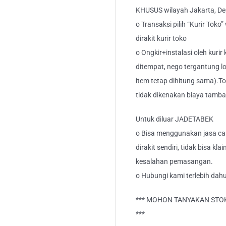
KHUSUS wilayah Jakarta, Dep
o Transaksi pilih “Kurir Toko
dirakit kurir toko
o Ongkir+instalasi oleh kurir
ditempat, nego tergantung lo
item tetap dihitung sama).T
tidak dikenakan biaya tamb
Untuk diluar JADETABEK
o Bisa menggunakan jasa car
dirakit sendiri, tidak bisa kl
kesalahan pemasangan.
o Hubungi kami terlebih dahu
*** MOHON TANYAKAN STOK
***