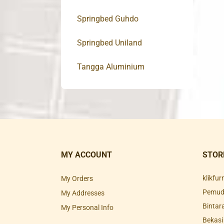
Springbed Guhdo
Springbed Uniland
Tangga Aluminium
MY ACCOUNT
STOR
klikfu
My Orders
Pemuda
My Addresses
Bintar
My Personal Info
Bekasi