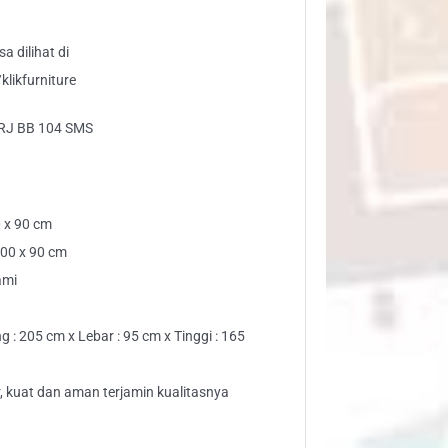
a dilihat di
likfurniture
 RJ BB 104 SMS
 x 90 cm
00 x 90 cm
ami
g : 205 cm x Lebar : 95 cm x Tinggi : 165
, kuat dan aman terjamin kualitasnya