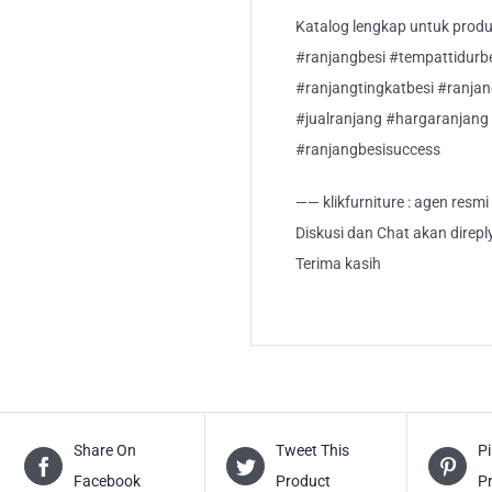
Katalog lengkap untuk produk 
#ranjangbesi #tempattidurb
#ranjangtingkatbesi #ranja
#jualranjang #hargaranjang 
#ranjangbesisuccess
—— klikfurniture : agen resm
Diskusi dan Chat akan direp
Terima kasih
Share On
Tweet This
Pi
Facebook
Product
P