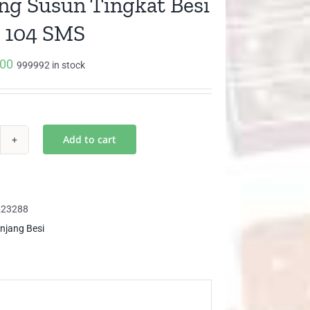
ng Susun Tingkat Besi
 104 SMS
000
999992 in stock
Add to cart
njang
sun
gkat
i
223288
njang Besi
4
S
ntity