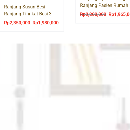
Ranjang Pasien Rumah
Ranjang Susun Besi
Sakit BUTTERCUP
Ranjang Tingkat Besi 3
Rp
2,200,000
Rp
1,965,
Original
Susun 3 Tingkat 3 TIER
Rp
2,350,000
Rp
1,980,000
price
Original
Current
was:
price
price
Rp2,200,00
was:
is:
Rp2,350,000.
Rp1,980,000.