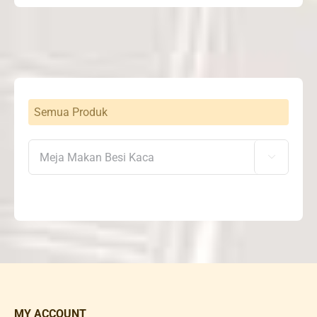
Semua Produk

MY ACCOUNT