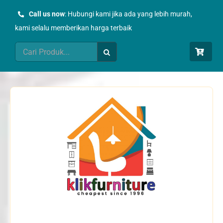
Skip
Call us now
: Hubungi kami jika ada yang lebih murah,
to
kami selalu memberikan harga terbaik
content
Search
for: