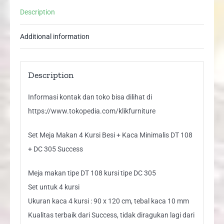
Kaca
Description
Minimalis
DT
Additional information
108
+
DC
Description
305
Informasi kontak dan toko bisa dilihat di
Success
https://www.tokopedia.com/klikfurniture
quantity
Set Meja Makan 4 Kursi Besi + Kaca Minimalis DT 108
+ DC 305 Success
Meja makan tipe DT 108 kursi tipe DC 305
Set untuk 4 kursi
Ukuran kaca 4 kursi : 90 x 120 cm, tebal kaca 10 mm
Kualitas terbaik dari Success, tidak diragukan lagi dari