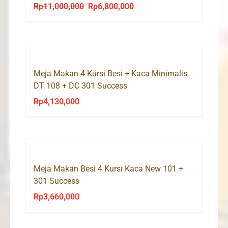
Rp
11,000,000
Rp
6,800,000
Original
Current
price
price
was:
is:
Rp11,000,000.
Rp6,800,000.
Meja Makan 4 Kursi Besi + Kaca Minimalis
DT 108 + DC 301 Success
Rp
4,130,000
Meja Makan Besi 4 Kursi Kaca New 101 +
301 Success
Rp
3,660,000