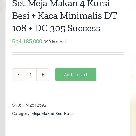
Set Meja Makan 4 Kursi
Besi + Kaca Minimalis DT
108 + DC 305 Success
Rp
4,185,000
999 in stock
Add to cart
Set
Meja
Makan
4
SKU:
TP42512592
Kursi
Category:
Meja Makan Besi Kaca
Besi
+