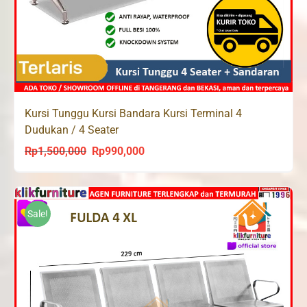
Kursi Tunggu Kursi Bandara Kursi Terminal 4
Dudukan / 4 Seater
Rp
1,500,000
Rp
990,000
Original
Current
price
price
was:
is:
Rp1,500,000.
Rp990,000.
Sale!