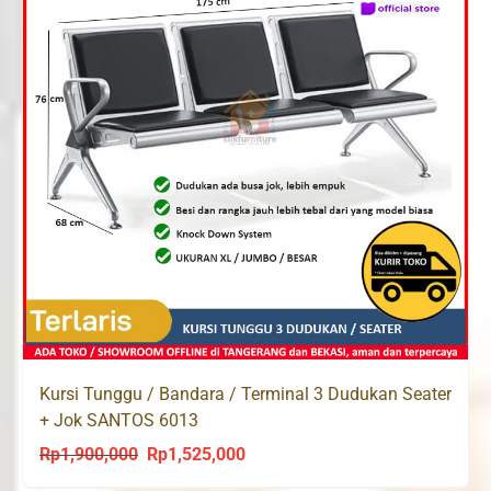
Kursi Tunggu / Bandara / Terminal 3 Dudukan Seater
+ Jok SANTOS 6013
Rp
1,900,000
Rp
1,525,000
Original
Current
price
price