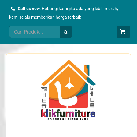
Skip
Call us now
: Hubungi kami jika ada yang lebih murah,
to
kami selalu memberikan harga terbaik
content
Search
for: