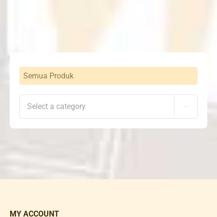
was:
is:
Rp1,900,000.
Rp1,525,000.
Semua Produk

MY ACCOUNT