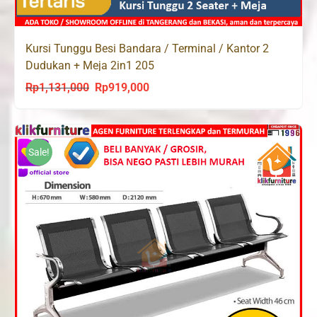
Kursi Tunggu Besi Bandara / Terminal / Kantor 2
Dudukan + Meja 2in1 205
Rp
1,131,000
Rp
919,000
Original
Current
price
price
was:
is:
Rp1,131,000.
Rp919,000.
Sale!