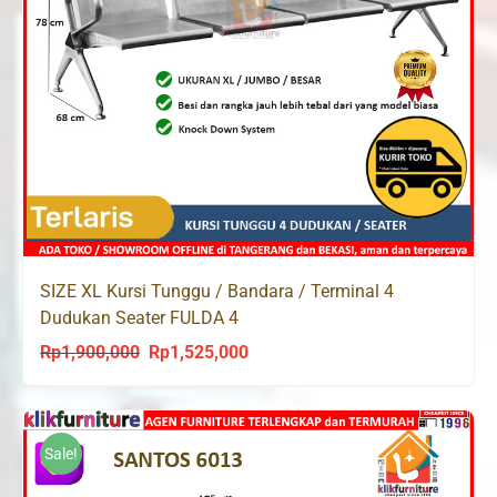
SIZE XL Kursi Tunggu / Bandara / Terminal 4
Dudukan Seater FULDA 4
Rp
1,900,000
Rp
1,525,000
Original
Current
price
price
was:
is:
Rp1,900,000.
Rp1,525,000.
Sale!