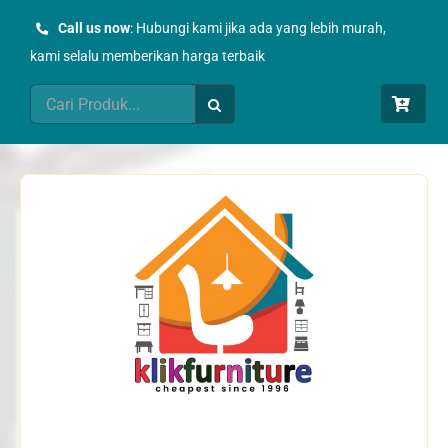
Skip
Call us now
: Hubungi kami jika ada yang lebih murah,
to
kami selalu memberikan harga terbaik
content
Search
for: