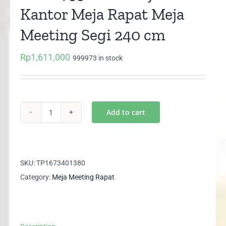
Kantor Meja Rapat Meja
Meeting Segi 240 cm
Rp
1,611,000
999973 in stock
Add to cart
UCT
1733
UNO
Meja
SKU:
TP1673401380
Kantor
Category:
Meja Meeting Rapat
Meja
Rapat
Meja