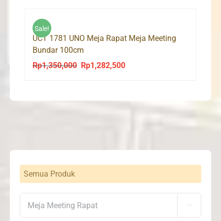
Sale!
UCT 1781 UNO Meja Rapat Meja Meeting
Bundar 100cm
Rp
1,350,000
Rp
1,282,500
Original
Current
price
price
was:
is:
Rp1,350,000.
Rp1,282,500.
Semua Produk
