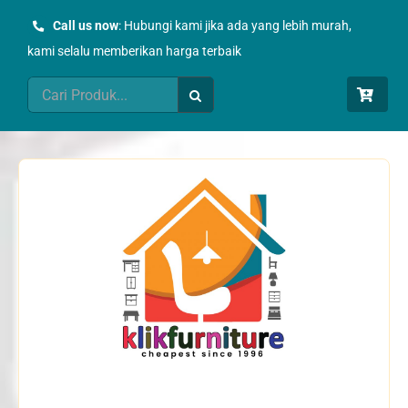
Skip
Call us now
: Hubungi kami jika ada yang lebih murah,
to
kami selalu memberikan harga terbaik
content
Search
for: