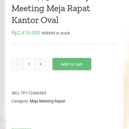
Meeting Meja Rapat
Kantor Oval
Rp
2,416,000
999999 in stock
Add to cart
UCT
8775
UNO
Meja
SKU:
TP172446563
Meeting
Category:
Meja Meeting Rapat
Meja
Rapat
Kantor