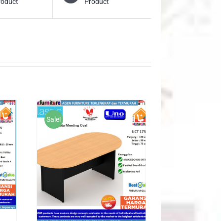
roduct
Product
Sale!