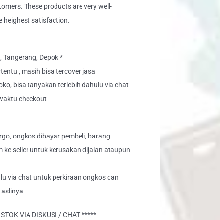
stomers. These products are very well-
e heighest satisfaction.
i, Tangerang, Depok *
tentu , masih bisa tercover jasa
toko, bisa tanyakan terlebih dahulu via chat
" waktu checkout
go, ongkos dibayar pembeli, barang
aim ke seller untuk kerusakan dijalan ataupun
lu via chat untuk perkiraan ongkos dan
 aslinya
TOK VIA DISKUSI / CHAT *****