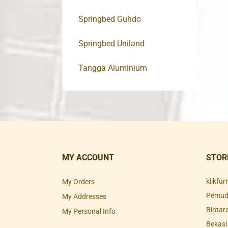
Springbed Guhdo
Springbed Uniland
Tangga Aluminium
MY ACCOUNT
STOR
klikfu
My Orders
Pemuda
My Addresses
Bintar
My Personal Info
Bekasi