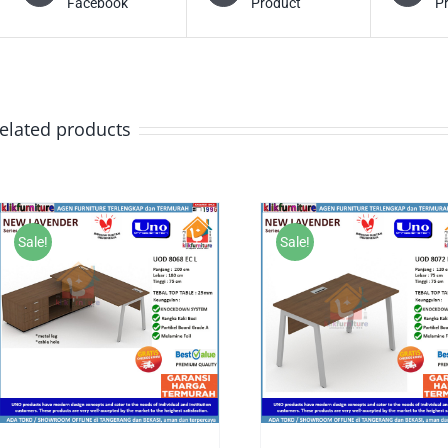
Facebook
Product
P
elated products
Sale!
Sale!