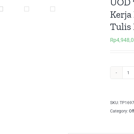
UOD 
Kerja
Tulis
Rp
4,948,
UO
70
UN
Set
SKU:
TP169
Me
Category:
Of
Ker
Me