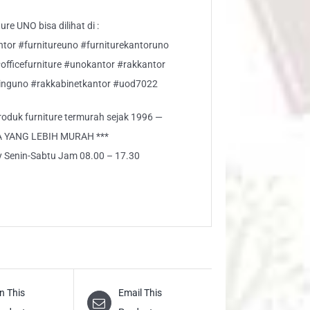
re UNO bisa dilihat di :
ntor #furnitureuno #furniturekantoruno
#officefurniture #unokantor #rakkantor
nguno #rakkabinetkantor #uod7022
 produk furniture termurah sejak 1996 —
A YANG LEBIH MURAH ***
ly Senin-Sabtu Jam 08.00 – 17.30
n This
Email This