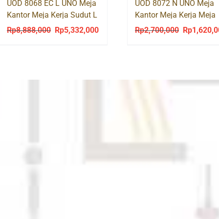
UOD 8068 EC L UNO Meja
UOD 8072 N UNO Meja
Kantor Meja Kerja Sudut L
Kantor Meja Kerja Meja
Kaki Besi
Tulis Kaki Besi
Rp
8,888,000
Rp
5,332,000
Rp
2,700,000
Rp
1,620,
Original
Current
Original
price
price
price
was:
is:
was:
Rp8,888,000.
Rp5,332,000.
Rp2,700,00