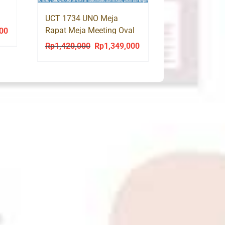
UCT 1734 UNO Meja
Rapat Meja Meeting Oval
000
Current
Conference Table
price
Rp
1,420,000
Rp
1,349,000
Original
Current
is:
price
price
0.
Rp1,620,000.
was:
is:
Rp1,420,000.
Rp1,349,000.