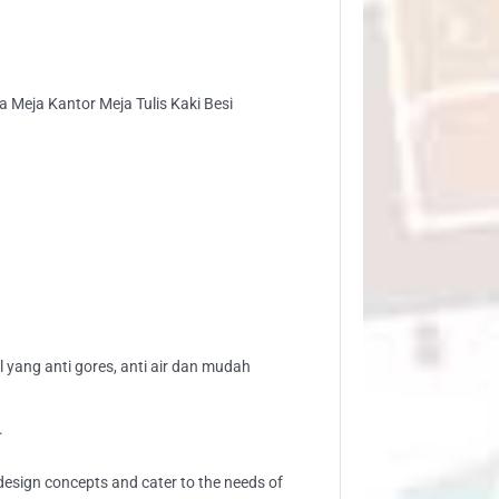
ntor
ja
is
i
 Meja Kantor Meja Tulis Kaki Besi
i
ntity
l yang anti gores, anti air dan mudah
.
sign concepts and cater to the needs of