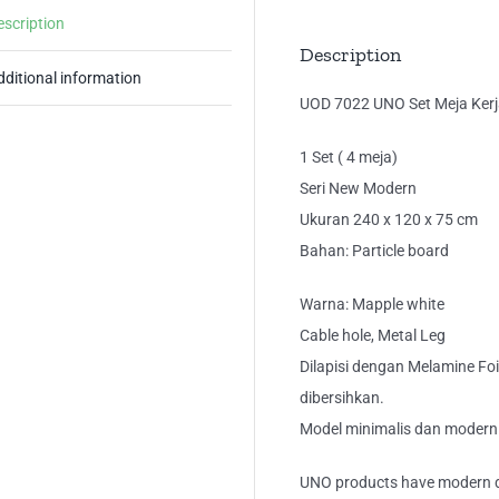
Ka
escription
Me
Description
Tul
dditional information
Kak
UOD 7022 UNO Set Meja Kerja
Bes
1 Set ( 4 meja)
qua
Seri New Modern
Ukuran 240 x 120 x 75 cm
Bahan: Particle board
Warna: Mapple white
Cable hole, Metal Leg
Dilapisi dengan Melamine Foi
dibersihkan.
Model minimalis dan modern
UNO products have modern de