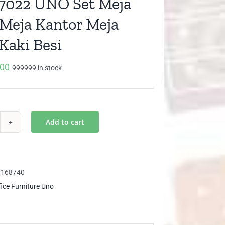
7022 UNO Set Meja
 Meja Kantor Meja
 Kaki Besi
000
999999 in stock
Add to cart
D
22
O
7168740
ja
fice Furniture Uno
ja
ja