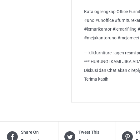
Katalog lengkap Office Furnitu
#uno #unoffice #furnitureka
#lemarikantor #lemarifiling 
#mejakantoruno #mejameeti
— klikfurniture : agen resmi
*** HUBUNGI KAMI JIKA AD
Diskusi dan Chat akan direp
Terima kasih
Share On
Tweet This
Pi