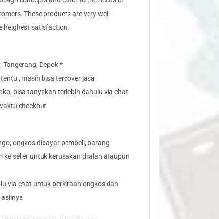
sign concepts and cater to the needs of
stomers. These products are very well-
e heighest satisfaction.
i, Tangerang, Depok *
tentu , masih bisa tercover jasa
toko, bisa tanyakan terlebih dahulu via chat
" waktu checkout
go, ongkos dibayar pembeli, barang
aim ke seller untuk kerusakan dijalan ataupun
lu via chat untuk perkiraan ongkos dan
 aslinya