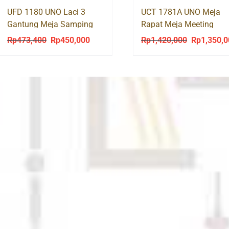
UFD 1180 UNO Laci 3
UCT 1781A UNO Meja
Gantung Meja Samping
Rapat Meja Meeting
Bundar / Bulat 120cm
Rp
473,400
Rp
450,000
Rp
1,420,000
Rp
1,350,
Original
Current
Original
price
price
price
was:
is:
was:
Rp473,400.
Rp450,000.
Rp1,420,00