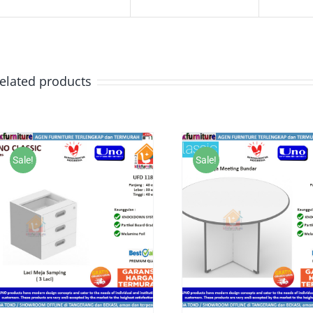
elated products
Sale!
Sale!