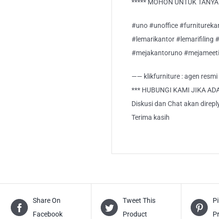
***** MOHON UNTUK TANYA S
#uno #unoffice #furnitureka
#lemarikantor #lemarifiling 
#mejakantoruno #mejameeti
—— klikfurniture : agen resm
*** HUBUNGI KAMI JIKA AD
Diskusi dan Chat akan direp
Terima kasih
Share On
Tweet This
Pi
Facebook
Product
P