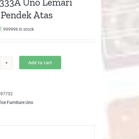
333A Uno Lemari
 Pendek Atas
0
999996 in stock
Add to cart
T
33A
o
mari
497732
ip
fice Furniture Uno
ndek
as
ntity