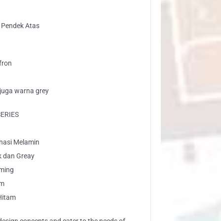
 Pendek Atas
fron
 juga warna grey
SERIES
inasi Melamin
k dan Greay
rming
am
 Hitam