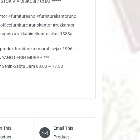
TOK VIA DISKUSI / CHAT *****
ntor #furnitureuno #furniturekantoruno
#officefurniture #unokantor #rakkantor
nguno #rakkabinetkantor #ust1333a
i produk furniture termurah sejak 1996 ——
A YANG LEBIH MURAH ***
ly Senin-Sabtu Jam 08.00 – 17.30
n This
Email This
roduct
Product