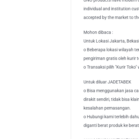
UNO products have modern de
individual and institution cu
accepted by the market to th
Mohon dibaca :
Untuk Lokasi Jakarta, Bekas
o Beberapa lokasi wilayah ter
pengiriman gratis oleh kurir 
o Transaksi pilih "Kurir Toko
Untuk diluar JADETABEK
o Bisa menggunakan jasa car
dirakit sendiri, tidak bisa kl
kesalahan pemasangan.
o Hubungi kami terlebih dahu
diganti berat produk ke berat