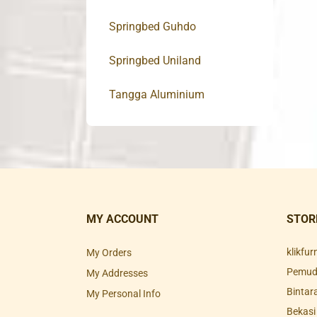
Springbed Guhdo
Springbed Uniland
Tangga Aluminium
MY ACCOUNT
STOR
klikfu
My Orders
Pemuda
My Addresses
Bintar
My Personal Info
Bekasi