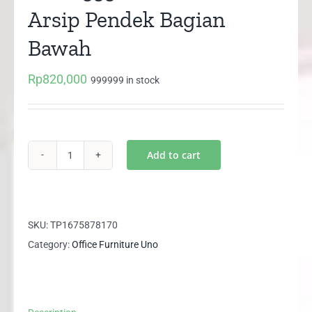
Arsip Pendek Bagian
Bawah
Rp
820,000
999999 in stock
Add to cart
UST
1333B
UNO
Lemari
SKU:
TP1675878170
Arsip
Category:
Office Furniture Uno
Pendek
Bagian
Bawah