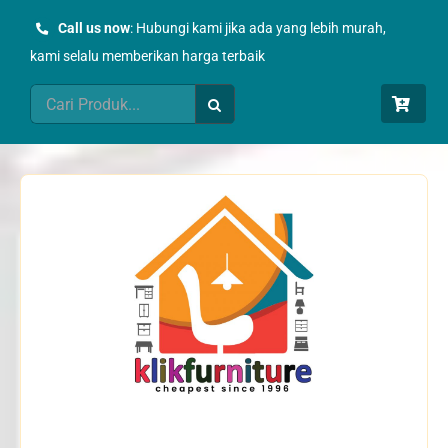
Skip
Call us now
: Hubungi kami jika ada yang lebih murah,
to
kami selalu memberikan harga terbaik
content
Search
for: