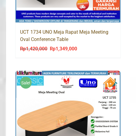
UCT 1734 UNO Meja Rapat Meja Meeting
Oval Conference Table
Rp
1,420,000
Rp
1,349,000
Original
Current
price
price
was:
is:
Rp1,420,000.
Rp1,349,000.
Sale!