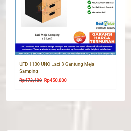
UFD 1130 UNO Laci 3 Gantung Meja
Samping
Rp
473,400
Rp
450,000
Original
Current
price
price
was:
is:
Rp473,400.
Rp450,000.