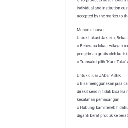
UNO products have modern de
individual and institution cu
accepted by the market to th
Mohon dibaca :
Untuk Lokasi Jakarta, Bekas
o Beberapa lokasi wilayah ter
pengiriman gratis oleh kurir 
o Transaksi pilih "Kurir Toko
Untuk diluar JADETABEK
o Bisa menggunakan jasa car
dirakit sendiri, tidak bisa kl
kesalahan pemasangan.
o Hubungi kami terlebih dahu
diganti berat produk ke berat