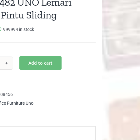
1482 UNO Lemari
 Pintu Sliding
0
999994 in stock
Add to cart
T
82
O
mari
508456
ip
fice Furniture Uno
tu
ding
ntity