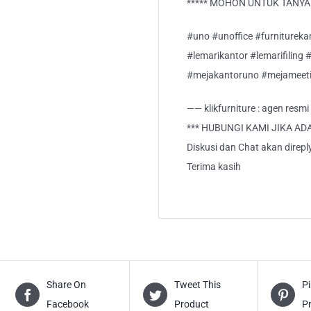
***** MOHON UNTUK TANYA S
#uno #unoffice #furnitureka
#lemarikantor #lemarifiling 
#mejakantoruno #mejameeti
—— klikfurniture : agen resm
*** HUBUNGI KAMI JIKA AD
Diskusi dan Chat akan direp
Terima kasih
Share On
Tweet This
Pi
Facebook
Product
P