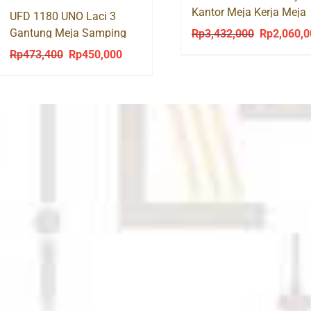
Kantor Meja Kerja Meja
UFD 1180 UNO Laci 3
Tulis Kaki Besi
Gantung Meja Samping
Rp
3,432,000
Rp
2,060,
Original
price
Rp
473,400
Rp
450,000
Original
Current
was:
price
price
Rp3,432,00
was:
is:
Rp473,400.
Rp450,000.