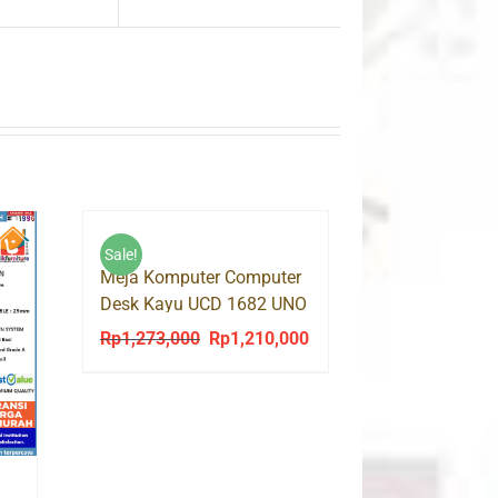
Sale!
Meja Komputer Computer
Desk Kayu UCD 1682 UNO
Rp
1,273,000
Rp
1,210,000
Original
Current
price
price
was:
is:
Rp1,273,000.
Rp1,210,000.