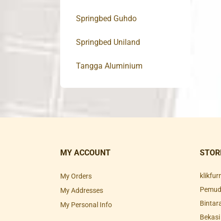
Springbed Guhdo
Springbed Uniland
Tangga Aluminium
MY ACCOUNT
STOR
klikfu
My Orders
Pemuda
My Addresses
Bintar
My Personal Info
Bekasi