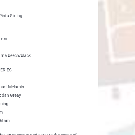
intu Sliding
fron
arna beech/black
SERIES
inasi Melamin
k dan Greay
rming
am
 Hitam