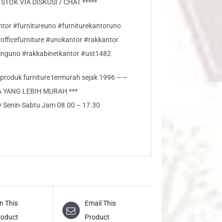
TOK VIA DISKUSI / CHAT *****
ntor #furnitureuno #furniturekantoruno
#officefurniture #unokantor #rakkantor
nguno #rakkabinetkantor #ust1482
i produk furniture termurah sejak 1996 ——
A YANG LEBIH MURAH ***
ly Senin-Sabtu Jam 08.00 – 17.30
n This
Email This
roduct
Product