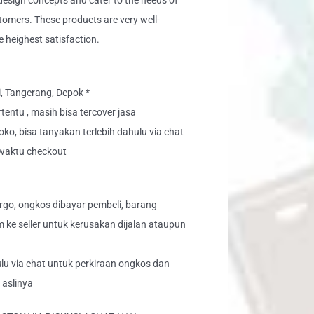
sign concepts and cater to the needs of
stomers. These products are very well-
e heighest satisfaction.
i, Tangerang, Depok *
tentu , masih bisa tercover jasa
toko, bisa tanyakan terlebih dahulu via chat
" waktu checkout
go, ongkos dibayar pembeli, barang
aim ke seller untuk kerusakan dijalan ataupun
lu via chat untuk perkiraan ongkos dan
 aslinya