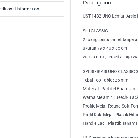
Description
dditional information
UST 1482 UNO Lemari Arsip P
Seri CLASSIC
2 ruang, pintu panel, tanpa a
ukuran 79 x 40 x 85 cm
warna grey , tersedia juga w
SPESIFIKASI UNO CLASSIC 
Tebal Top Table : 25 mm
Material : Partikel Board lam
Warna Melamin : Beech-Blac
Profile Meja : Round Soft Fo
Profil Kaki Meja : Plastik Hit
Handle Laci : Plastik Tanam