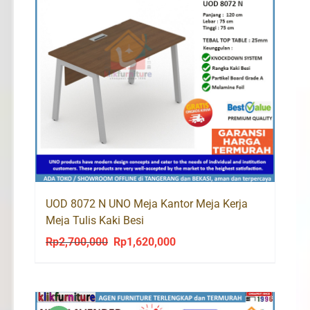
UOD 8072 N UNO Meja Kantor Meja Kerja
Meja Tulis Kaki Besi
Rp
2,700,000
Rp
1,620,000
Original
Current
price
price
was:
is:
Rp2,700,000.
Rp1,620,000.