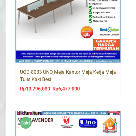
UOD 8033 UNO Meja Kantor Meja Kerja Meja
Tulis Kaki Besi
Rp
10,796,000
Rp
6,477,000
Original
Current
price
price
was:
is:
Rp10,796,000.
Rp6,477,000.
Sale!