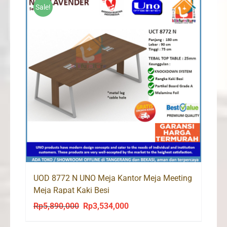
Sale!
UOD 8772 N UNO Meja Kantor Meja Meeting
Meja Rapat Kaki Besi
Rp
5,890,000
Rp
3,534,000
Original
Current
price
price