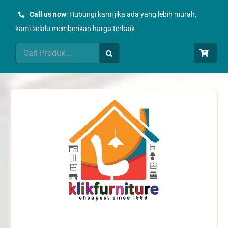
Skip
Call us now
: Hubungi kami jika ada yang lebih murah,
to
kami selalu memberikan harga terbaik
content
Search
for: