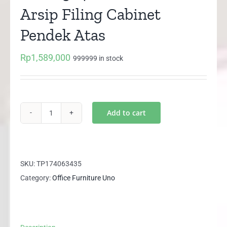
Arsip Filing Cabinet
Pendek Atas
Rp
1,589,000
999999 in stock
Add to cart
UST
2564
A
UNO
SKU:
TP174063435
Lemari
Category:
Office Furniture Uno
Arsip
Filing
Cabinet