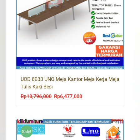
UOD 8033 UNO Meja Kantor Meja Kerja Meja
Tulis Kaki Besi
Rp
10,796,000
Rp
6,477,000
Original
Current
price
price
was:
is:
Rp10,796,000.
Rp6,477,000.
Sale!