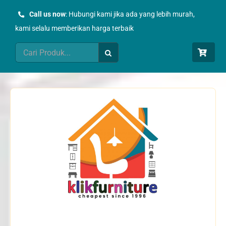
Skip
Call us now
: Hubungi kami jika ada yang lebih murah,
to
kami selalu memberikan harga terbaik
content
Search
for: