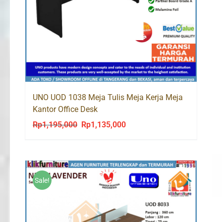
UNO UOD 1038 Meja Tulis Meja Kerja Meja
Kantor Office Desk
Rp
1,195,000
Rp
1,135,000
Original
Current
price
price
was:
is:
Rp1,195,000.
Rp1,135,000.
Sale!