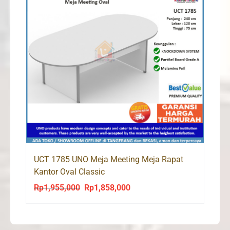
UCT 1785 UNO Meja Meeting Meja Rapat
Kantor Oval Classic
Rp
1,955,000
Rp
1,858,000
Original
Current
price
price
was:
is: