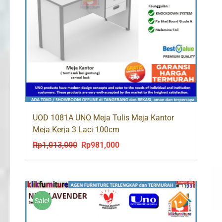
UOD 1081A UNO Meja Tulis Meja Kantor
Meja Kerja 3 Laci 100cm
Rp
1,013,000
Rp
981,000
Original
Current
price
price
was:
is:
Rp1,013,000.
Rp981,000.
Sale!