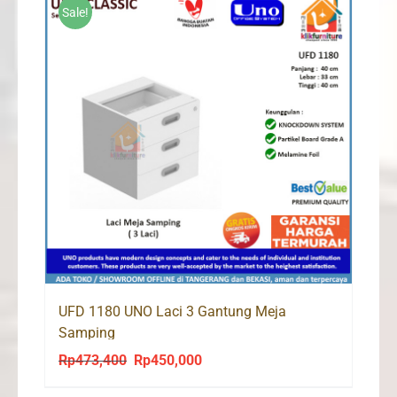
Sale!
UFD 1180 UNO Laci 3 Gantung Meja
Samping
Rp
473,400
Rp
450,000
Original
Current
price
price