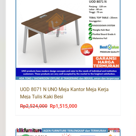
UOD 8071 N UNO Meja Kantor Meja Kerja
Meja Tulis Kaki Besi
Rp
2,524,000
Rp
1,515,000
Original
Current
price
price
was:
is:
Rp2,524,000.
Rp1,515,000.