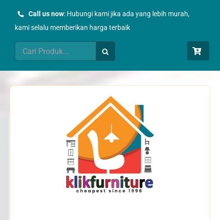
Skip
Call us now
: Hubungi kami jika ada yang lebih murah,
to
kami selalu memberikan harga terbaik
content
Search
for: