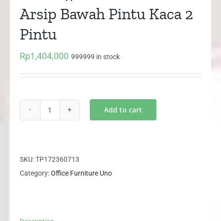
Arsip Bawah Pintu Kaca 2
Pintu
Rp
1,404,000
999999 in stock
Add to cart
UST
8471
UNO
Lemari
SKU:
TP172360713
Arsip
Category:
Office Furniture Uno
Bawah
Pintu
Kaca