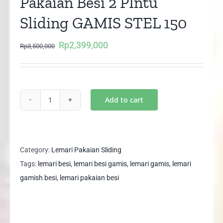
Pakaian Besi 2 PIntu
Sliding GAMIS STEL 150
Rp
2,399,000
Original
Current
Rp
3,500,000
price
price
was:
is:
Rp3,500,000.
Rp2,399,000.
Add to cart
XTRA
LARGE
Lemari
Pakaian
Category:
Lemari Pakaian Sliding
Besi
Tags:
lemari besi
,
lemari besi gamis
,
lemari gamis
,
lemari
2
gamish besi
,
lemari pakaian besi
PIntu
Sliding
GAMIS