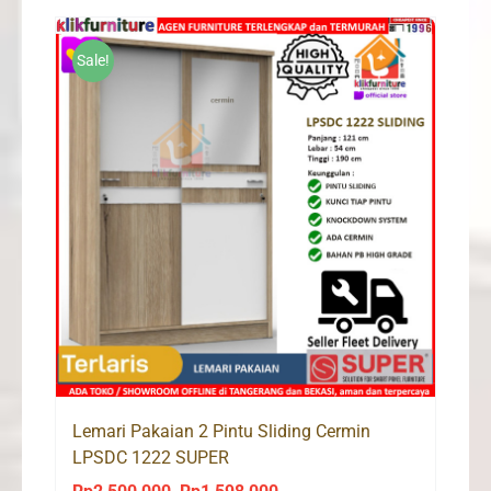
Rp2,900,000.
Rp1,960,000.
Sale!
Lemari Pakaian 2 Pintu Sliding Cermin
LPSDC 1222 SUPER