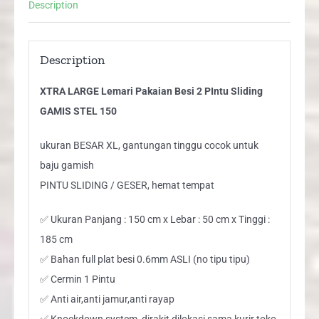
Description
STEL
150
quantity
Description
XTRA LARGE Lemari Pakaian Besi 2 PIntu Sliding
GAMIS STEL 150
ukuran BESAR XL, gantungan tinggu cocok untuk
baju gamish
PINTU SLIDING / GESER, hemat tempat
✅ Ukuran Panjang : 150 cm x Lebar : 50 cm x Tinggi :
185 cm
✅ Bahan full plat besi 0.6mm ASLI (no tipu tipu)
✅ Cermin 1 Pintu
✅ Anti air,anti jamur,anti rayap
✅ Knockdown system, dirakit dilokasi sama kurir toko