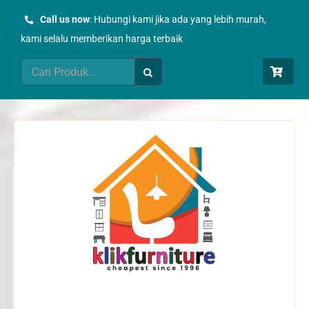
Skip
Call us now
: Hubungi kami jika ada yang lebih murah,
to
kami selalu memberikan harga terbaik
content
Search
for: