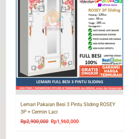
Lemari Pakaian Besi 3 Pintu Sliding ROSEY
3P + Cermin Laci
Rp
2,900,000
Rp
1,960,000
Original
Current
price
price
was:
is: