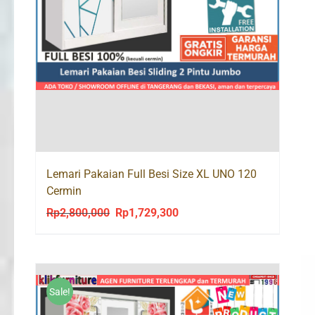
Lemari Pakaian Full Besi Size XL UNO 120
Cermin
Rp
2,800,000
Rp
1,729,300
Original
Current
price
price
was:
is:
Rp2,800,000.
Rp1,729,300.
Sale!