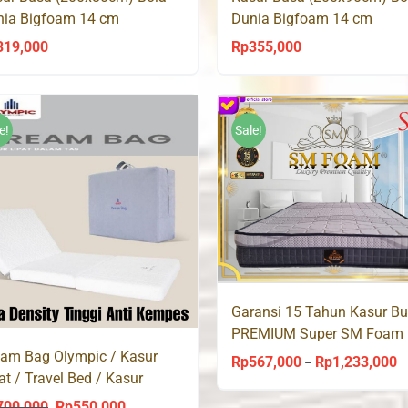
nia Bigfoam 14 cm
Dunia Bigfoam 14 cm
319,000
Rp
355,000
e!
Sale!
Garansi 15 Tahun Kasur B
PREMIUM Super SM Foam
am Bag Olympic / Kasur
Rp
567,000
Rp
1,233,000
Pr
–
at / Travel Bed / Kasur
ra
tai
700,000
Rp
550,000
Original
Current