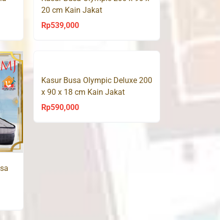
20 cm Kain Jakat
Rp
539,000
Kasur Busa Olympic Deluxe 200
x 90 x 18 cm Kain Jakat
Rp
590,000
usa
ice
nge: