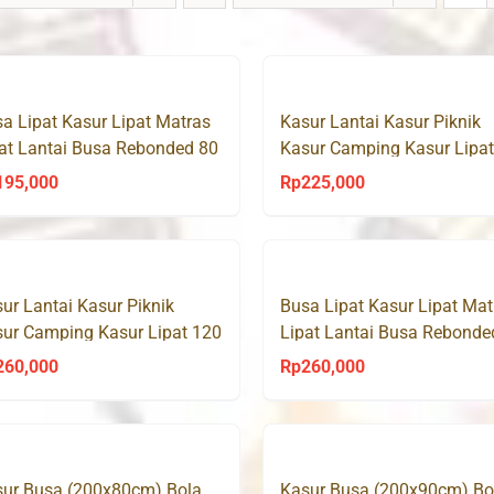
a Lipat Kasur Lipat Matras
Kasur Lantai Kasur Piknik
at Lantai Busa Rebonded 80
Kasur Camping Kasur Lipat
190 cm
x 190 cm
195,000
Rp
225,000
ur Lantai Kasur Piknik
Busa Lipat Kasur Lipat Mat
ur Camping Kasur Lipat 120
Lipat Lantai Busa Rebonde
190 cm
120 x 190 cm
260,000
Rp
260,000
ur Busa (200x80cm) Bola
Kasur Busa (200x90cm) Bo