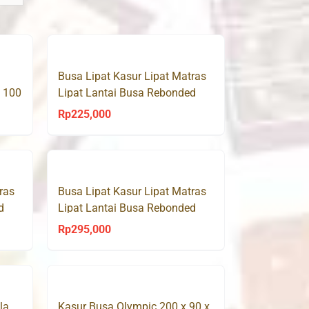
Busa Lipat Kasur Lipat Matras
 100
Lipat Lantai Busa Rebonded
100 x 190 cm
Rp
225,000
ras
Busa Lipat Kasur Lipat Matras
d
Lipat Lantai Busa Rebonded
140 x 190 cm
Rp
295,000
la
Kasur Busa Olympic 200 x 90 x