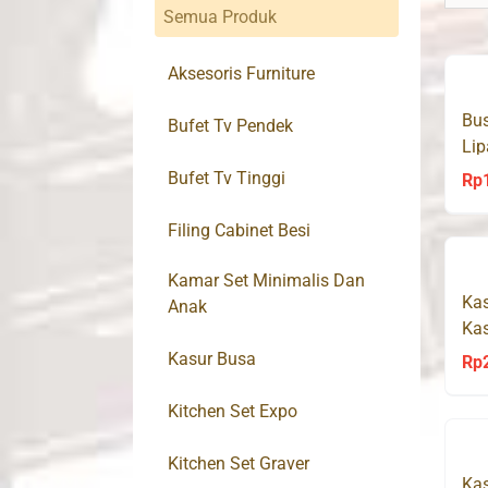
Semua Produk
Aksesoris Furniture
Bus
Bufet Tv Pendek
Lip
x 
Bufet Tv Tinggi
Rp
Filing Cabinet Besi
Kamar Set Minimalis Dan
Kas
Anak
Kas
x 
Kasur Busa
Rp
Kitchen Set Expo
Kitchen Set Graver
Kas