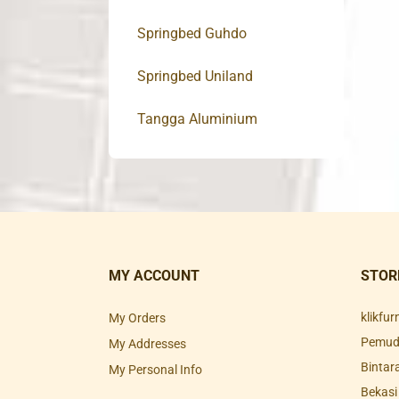
Springbed Guhdo
Springbed Uniland
Tangga Aluminium
MY ACCOUNT
STOR
klikfu
My Orders
Pemuda
My Addresses
Bintar
My Personal Info
Bekasi