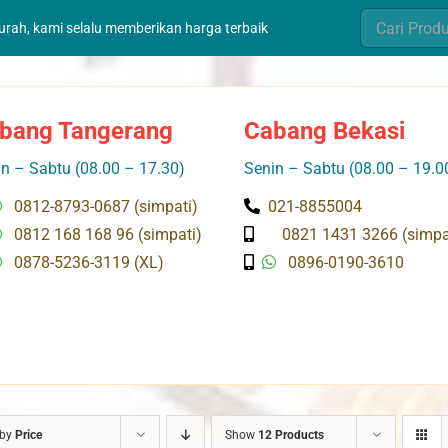
Search
murah, kami selalu memberikan harga terbaik
for:
bang Tangerang
Cabang Bekasi
n – Sabtu (08.00 – 17.30)
Senin – Sabtu (08.00 – 19.0
0812-8793-0687 (simpati)
021-8855004
0812 168 168 96 (simpati)
0821 1431 3266 (simpa
0878-5236-3119 (XL)
0896-0190-3610
 by
Price
Show
12 Products