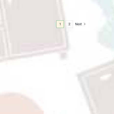
p567,000
hrough
p1,233,000
1
2
Next