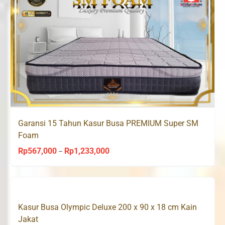
Garansi 15 Tahun Kasur Busa PREMIUM Super SM
Foam
Rp
567,000
Rp
1,233,000
Price
–
range:
Rp567,000
through
Kasur Busa Olympic Deluxe 200 x 90 x 18 cm Kain
Rp1,233,000
Jakat