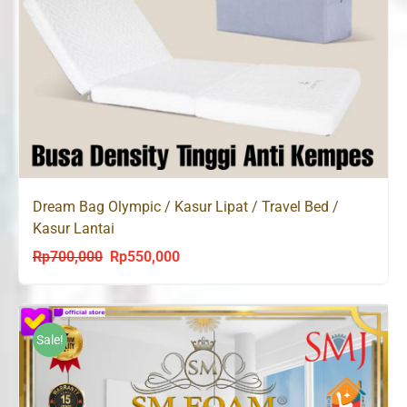
Dream Bag Olympic / Kasur Lipat / Travel Bed /
Kasur Lantai
Rp
700,000
Rp
550,000
Original
Current
price
price
was:
is:
Rp700,000.
Rp550,000.
Sale!