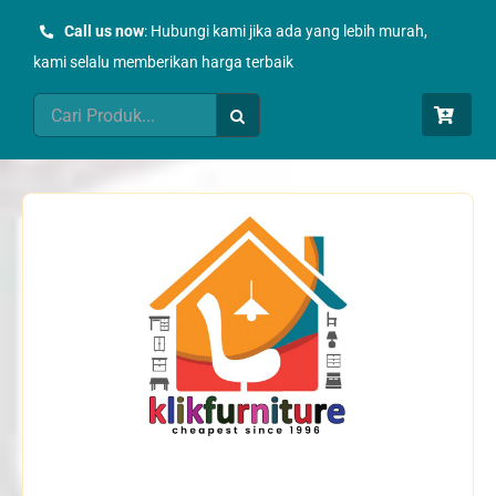
Skip
Call us now
: Hubungi kami jika ada yang lebih murah,
to
kami selalu memberikan harga terbaik
content
Search
for: