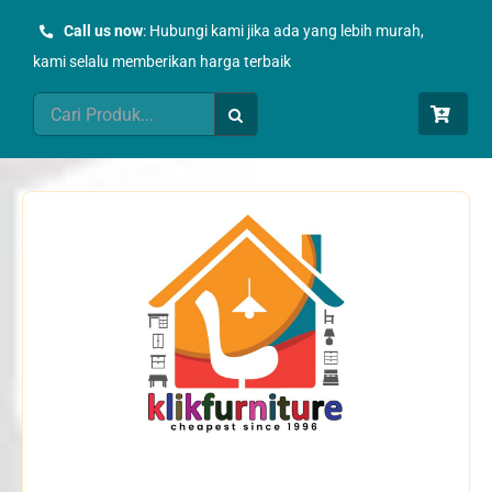
Skip
Call us now
: Hubungi kami jika ada yang lebih murah,
to
kami selalu memberikan harga terbaik
content
Search
for: