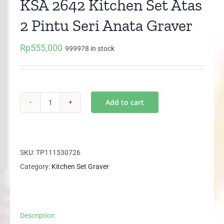
KSA 2642 Kitchen Set Atas
2 Pintu Seri Anata Graver
Rp
555,000
999978 in stock
Add to cart
KSA
2642
Kitchen
Set
SKU:
TP111530726
Atas
Category:
Kitchen Set Graver
2
Pintu
Seri
Description
Anata