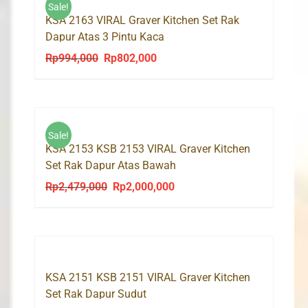
Sale!
KSA 2163 VIRAL Graver Kitchen Set Rak
Dapur Atas 3 Pintu Kaca
Rp
994,000
Rp
802,000
Original
Current
price
price
was:
is:
Rp994,000.
Rp802,000.
Sale!
KSA 2153 KSB 2153 VIRAL Graver Kitchen
Set Rak Dapur Atas Bawah
Rp
2,479,000
Rp
2,000,000
Original
Current
price
price
was:
is:
Rp2,479,000.
Rp2,000,000.
KSA 2151 KSB 2151 VIRAL Graver Kitchen
Set Rak Dapur Sudut