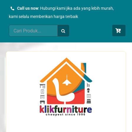
Skip
Call us now
: Hubungi kami jika ada yang lebih murah,
to
kami selalu memberikan harga terbaik
content
Search
for: