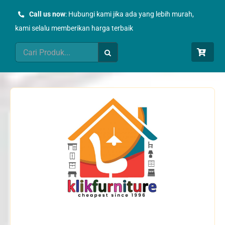
Skip
Call us now
: Hubungi kami jika ada yang lebih murah,
to
kami selalu memberikan harga terbaik
content
Search
for: