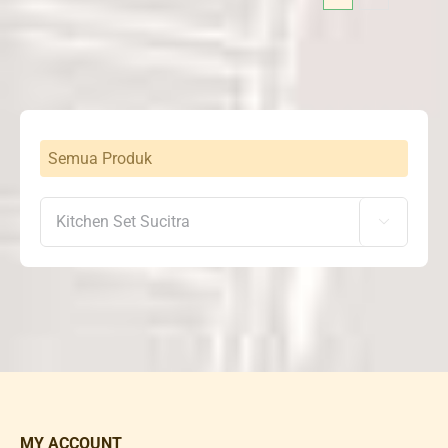
Semua Produk

MY ACCOUNT