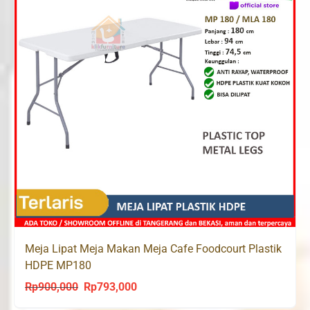
Meja Lipat Meja Makan Meja Cafe Foodcourt Plastik
HDPE MP180
Rp
900,000
Rp
793,000
Original
Current
price
price