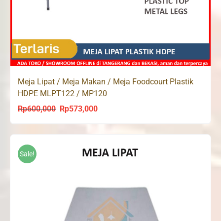
Meja Lipat / Meja Makan / Meja Foodcourt Plastik
HDPE MLPT122 / MP120
Rp
600,000
Rp
573,000
Original
Current
price
price
was:
is:
Rp600,000.
Rp573,000.
Sale!