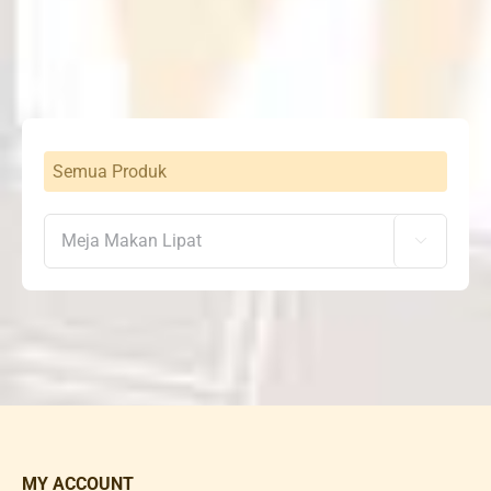
was:
is:
Rp900,000.
Rp793,000.
Semua Produk

MY ACCOUNT