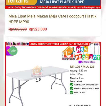
Meja Lipat Meja Makan Meja Cafe Foodcourt Plastik
HDPE MP90
Rp
580,000
Rp
523,000
Original
Current
price
price
was:
is:
Rp580,000.
Rp523,000.
Sale!