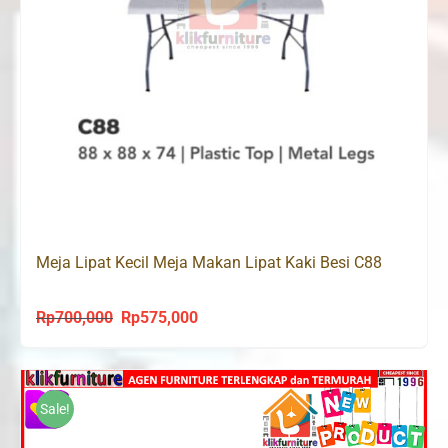
Meja Lipat Kecil Meja Makan Lipat Kaki Besi C88
Rp
700,000
Rp
575,000
Original
Current
price
price
was:
is:
Rp700,000.
Rp575,000.
Sale!