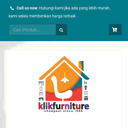
Skip
Call us now
: Hubungi kami jika ada yang lebih murah,
to
kami selalu memberikan harga terbaik
content
Search
for: