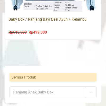
Baby Box / Ranjang Bayi Besi Ayun + Kelambu
Rp
615,000
Rp
499,000
Original
Current
price
price
was:
is:
Rp615,000.
Rp499,000.
Semua Produk
