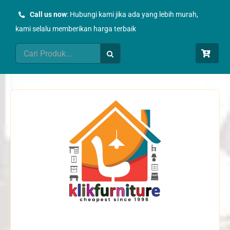
Skip
Call us now
: Hubungi kami jika ada yang lebih murah,
to
kami selalu memberikan harga terbaik
content
Search
for: