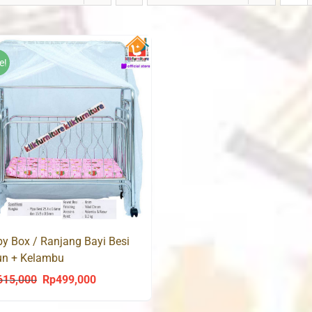
e!
y Box / Ranjang Bayi Besi
un + Kelambu
615,000
Rp
499,000
Original
Current
price
price