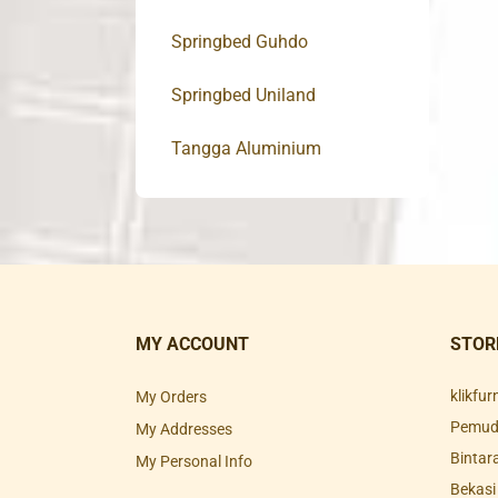
Springbed Guhdo
Springbed Uniland
Tangga Aluminium
MY ACCOUNT
STOR
klikfu
My Orders
Pemuda
My Addresses
Bintar
My Personal Info
Bekasi