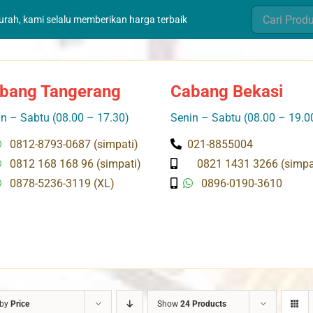
Search
murah, kami selalu memberikan harga terbaik
for:
bang Tangerang
Cabang Bekasi
n – Sabtu (08.00 – 17.30)
Senin – Sabtu (08.00 – 19.0
0812-8793-0687 (simpati)
021-8855004
0812 168 168 96 (simpati)
0821 1431 3266 (simpa
0878-5236-3119 (XL)
0896-0190-3610
 by
Price
Show
24 Products