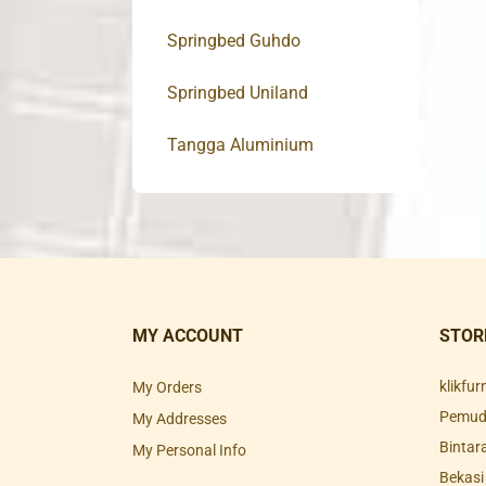
Springbed Guhdo
Springbed Uniland
Tangga Aluminium
MY ACCOUNT
STOR
klikfu
My Orders
Pemuda
My Addresses
Bintar
My Personal Info
Bekasi