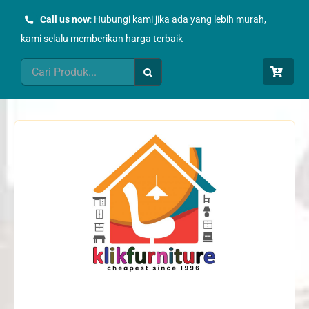
Skip
Call us now
: Hubungi kami jika ada yang lebih murah,
to
kami selalu memberikan harga terbaik
content
Search
for: