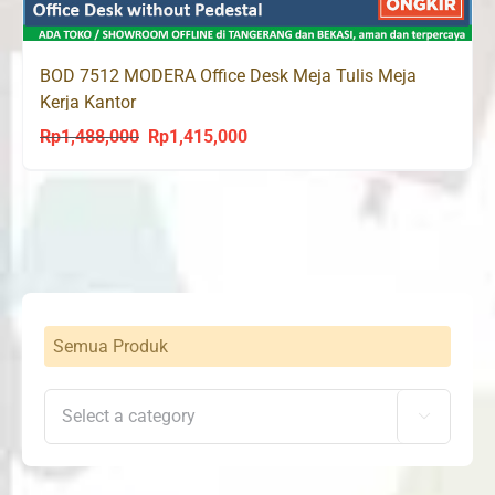
BOD 7512 MODERA Office Desk Meja Tulis Meja
Kerja Kantor
Rp
1,488,000
Rp
1,415,000
Original
Current
price
price
was:
is:
Rp1,488,000.
Rp1,415,000.
Semua Produk
