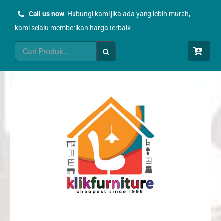
Skip
Call us now
: Hubungi kami jika ada yang lebih murah,
to
kami selalu memberikan harga terbaik
content
Search
for: