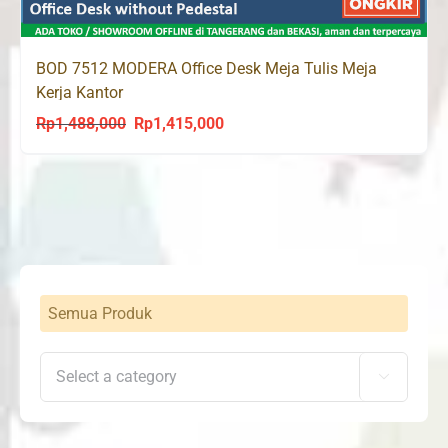
BOD 7512 MODERA Office Desk Meja Tulis Meja
Kerja Kantor
Rp
1,488,000
Rp
1,415,000
Original
Current
price
price
was:
is:
Rp1,488,000.
Rp1,415,000.
Semua Produk
