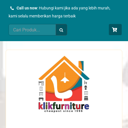
Skip
Call us now
: Hubungi kami jika ada yang lebih murah,
to
kami selalu memberikan harga terbaik
content
Search
for: