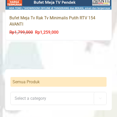
Bufet Meja Tv Rak Tv Minimalis Putih RTV 154
AVANTI
Rp
1,799,000
Rp
1,259,000
Original
Current
price
price
was:
is:
Rp1,799,000.
Rp1,259,000.
Semua Produk
