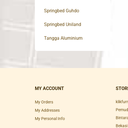
Springbed Guhdo
Springbed Uniland
Tangga Aluminium
MY ACCOUNT
STOR
klikfu
My Orders
Pemuda
My Addresses
Bintar
My Personal Info
Bekasi