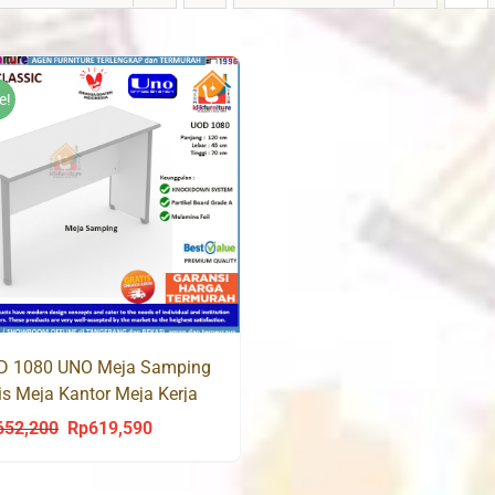
e!
D 1080 UNO Meja Samping
is Meja Kantor Meja Kerja
652,200
Rp
619,590
Original
Current
price
price
was:
is: