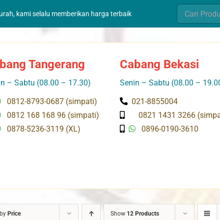
Search
murah, kami selalu memberikan harga terbaik
for:
bang Tangerang
Cabang Bekasi
n – Sabtu (08.00 – 17.30)
Senin – Sabtu (08.00 – 19.0
0812-8793-0687 (simpati)
021-8855004
0812 168 168 96 (simpati)
0821 1431 3266 (simpa
0878-5236-3119 (XL)
0896-0190-3610
 by
Price
Show
12 Products