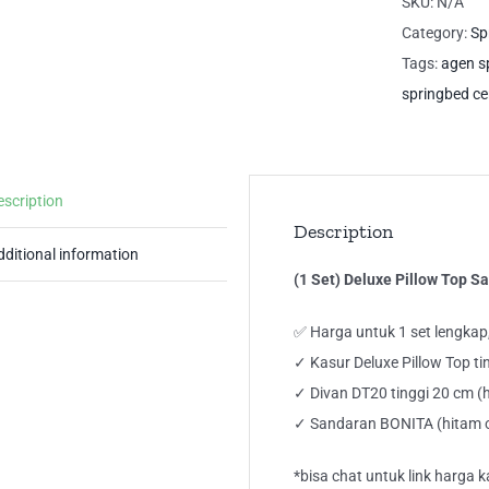
SKU:
N/A
To
Category:
Sp
Sa
Tags:
agen s
Bon
springbed ce
Cen
Sp
qua
escription
Description
dditional information
(1 Set) Deluxe Pillow Top S
✅ Harga untuk 1 set lengkap
✓ Kasur Deluxe Pillow Top t
✓ Divan DT20 tinggi 20 cm (
✓ Sandaran BONITA (hitam 
*bisa chat untuk link harga k