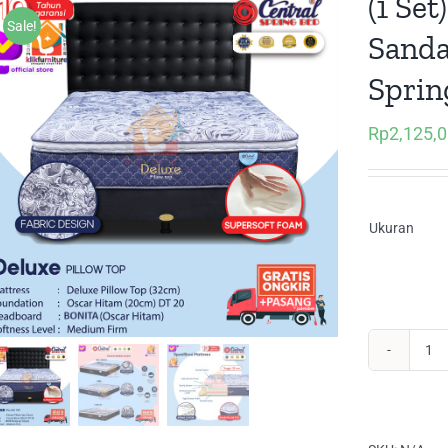
(1 Set
Sale!
Sanda
Sprin
Rp
2,125,
Ukuran
(1
Set
Del
Pil