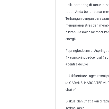
unik. Berbaring di kasur ini s
tubuh Anda benar-benar mer
Terbangun dengan perasaan se
mengurangi stres dan membe
pikiran. Jasmine memberika
energik.
#springbedcentral #springbe
#kasurspringbedcentral #ag
#centraldeluxe
— klikfurniture : agen resmi
✅ GARANSI HARGA TERMURAH!
chat ✅
Diskusi dan Chat akan direp
Terima kasih