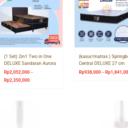
(1 Set) 2in1 Two in One
(kasur/matras ) Spring
DELUXE Sandaran Aurora
Central DELUXE 27 cm
Central Springbed
Rp
2,052,000
Rp
938,000
Rp
1,841,0
–
–
Rp
2,350,000
Price
range:
Rp2,052,000
through
Rp2,350,000