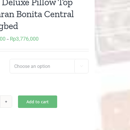
) Deluxe Pillow Top
ran Bonita Central
gbed
000
Rp
3,776,000
Price
–
range:
Rp2,125,000
through

Rp3,776,000
Add to cart
)
uxe
low