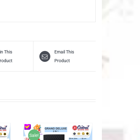
in This
Email This
roduct
Product
Sale!