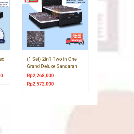
bed
(1 Set) 2in1 Two in One
Grand Deluxe Sandaran
Aurora Central Springbed
00
Rp
2,268,000
Price
–
Rp
2,572,000
range:
Price
Rp938,000
range:
through
Rp2,268,000
Rp1,841,000
through
Rp2,572,000