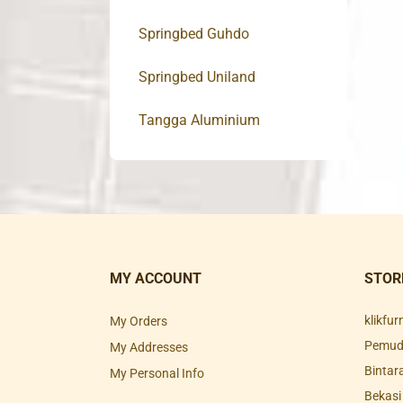
Springbed Guhdo
Springbed Uniland
Tangga Aluminium
MY ACCOUNT
STOR
klikfu
My Orders
Pemuda
My Addresses
Bintar
My Personal Info
Bekasi