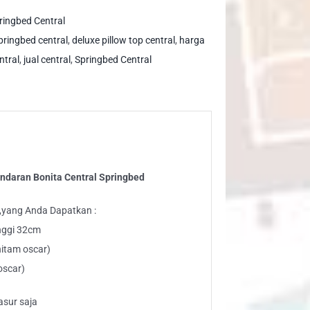
p
ringbed Central
ndaran
pringbed central
,
deluxe pillow top central
,
harga
ita
ntral
,
jual central
,
Springbed Central
tral
ringbed
ntity
andaran Bonita Central Springbed
,yang Anda Dapatkan :
inggi 32cm
hitam oscar)
oscar)
asur saja