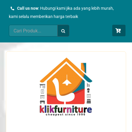
Skip
Call us now
: Hubungi kami jika ada yang lebih murah,
to
kami selalu memberikan harga terbaik
content
Search
for: