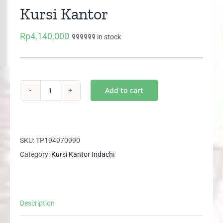
Kursi Kantor
Rp
4,140,000
999999 in stock
Add to cart
BRIZTORE
I
S
AL
SKU:
TP194970990
Indachi
Category:
Kursi Kantor Indachi
Kursi
Kantor
quantity
Description