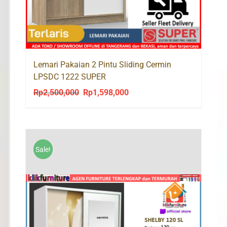
Lemari Pakaian 2 Pintu Sliding Cermin
LPSDC 1222 SUPER
Rp
2,500,000
Rp
1,598,000
Original
Current
price
price
was:
is:
Rp2,500,000.
Rp1,598,000.
Sale!