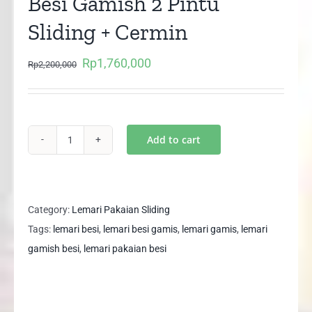
Besi Gamish 2 Pintu
Sliding + Cermin
Rp
1,760,000
Original
Current
Rp
2,200,000
price
price
was:
is:
Rp2,200,000.
Rp1,760,000.
Add to cart
CATA
90
Lemari
Pakaian
Category:
Lemari Pakaian Sliding
Besi
Tags:
lemari besi
,
lemari besi gamis
,
lemari gamis
,
lemari
Gamish
gamish besi
,
lemari pakaian besi
2
Pintu
Sliding