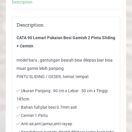
Description
+
Cermin
quantity
Description
CATA 90 Lemari Pakaian Besi Gamish 2 Pintu Sliding
+ Cermin
model baru , gantungan bawah bisa dilepas biar bisa
muat gamis lebih panjang
PINTU SLIDING / GESER, hemat tempat
✅ Ukuran Panjang : 90 cm x Lebar : 50 cm x Tinggi :
185cm
✅ Bahan full plat besi 0.7mm asli
✅ Cermin 1 Pintu
✅ Anti air,anti jamur,anti rayap
✅ Knockdown system, dirakit dilokasi sama kurir toko