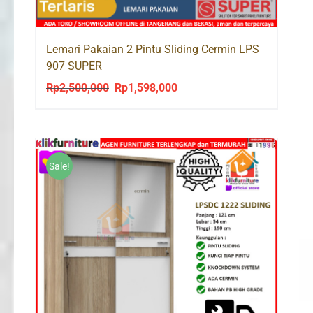
Lemari Pakaian 2 Pintu Sliding Cermin LPS
907 SUPER
Rp
2,500,000
Rp
1,598,000
Original
Current
price
price
was:
is:
Rp2,500,000.
Rp1,598,000.
Sale!