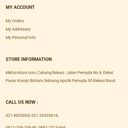
MY ACCOUNT
My Orders
My Addresses
My Personal Info
STORE INFORMATION
klikfurniture.com, Cabang Bekasi : Jalan Pemuda No 9, Dekat
Pasar Kranji/ Bintara Sebrang Apotik Pemuda 30 Bekasi Barat
CALL US NOW :
021-8855004
,
021-29405818
,
0812-168-168-96
,
0897-7515-666