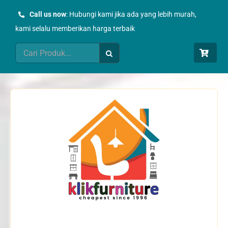
Skip
Call us now
: Hubungi kami jika ada yang lebih murah,
to
kami selalu memberikan harga terbaik
content
Search
for: