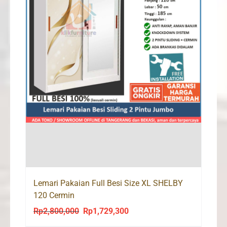
Lemari Pakaian Full Besi Size XL SHELBY
120 Cermin
Rp
2,800,000
Rp
1,729,300
Original
Current
price
price