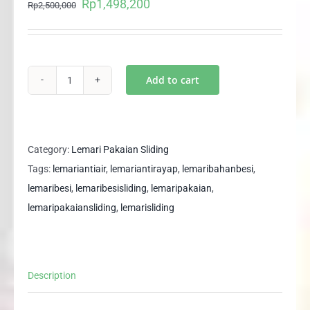
Rp
1,498,200
Original
Current
Rp
2,500,000
price
price
was:
is:
Rp2,500,000.
Rp1,498,200.
Add to cart
Full
Besi
Lemari
Pakaian
Category:
Lemari Pakaian Sliding
Pintu
Tags:
lemariantiair
,
lemariantirayap
,
lemaribahanbesi
,
Sliding
lemaribesi
,
lemaribesisliding
,
lemaripakaian
,
Anti
lemaripakaiansliding
,
lemarisliding
Rayap
Air
MARBLE
Description
90
SL