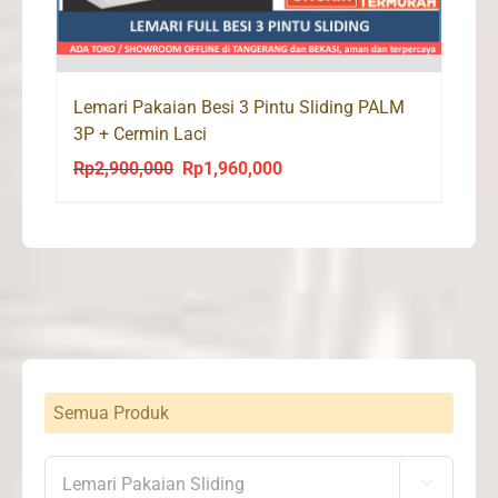
Lemari Pakaian Besi 3 Pintu Sliding PALM
3P + Cermin Laci
Rp
2,900,000
Rp
1,960,000
Original
Current
price
price
was:
is:
Rp2,900,000.
Rp1,960,000.
Semua Produk
