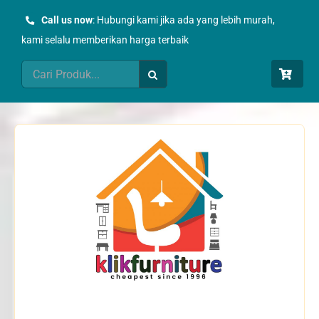
Skip
Call us now
: Hubungi kami jika ada yang lebih murah,
to
kami selalu memberikan harga terbaik
content
Search
for: