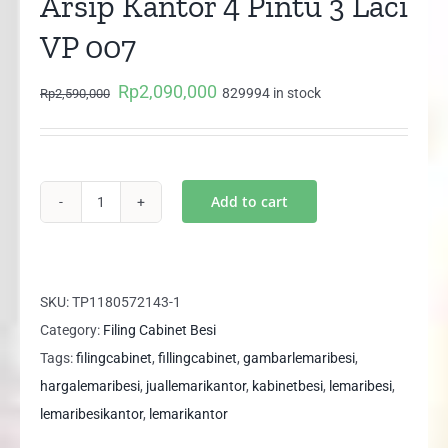
Arsip Kantor 4 Pintu 3 Laci
VP 007
Rp
2,090,000
Original
Current
829994 in stock
Rp
2,590,000
price
price
was:
is:
Rp2,590,000.
Rp2,090,000.
Add to cart
Filing
Cabinet
Besi
Lemari
SKU:
TP1180572143-1
Arsip
Category:
Filing Cabinet Besi
Kantor
Tags:
filingcabinet
,
fillingcabinet
,
gambarlemaribesi
,
4
hargalemaribesi
,
juallemarikantor
,
kabinetbesi
,
lemaribesi
,
Pintu
lemaribesikantor
,
lemarikantor
3