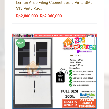
Lemari Arsip Filing Cabinet Besi 3 Pintu SMJ
313 Pintu Kaca
Rp
2,800,000
Rp
2,060,000
Original
Current
price
price
was:
is:
Rp2,800,000.
Rp2,060,000.
Sale!