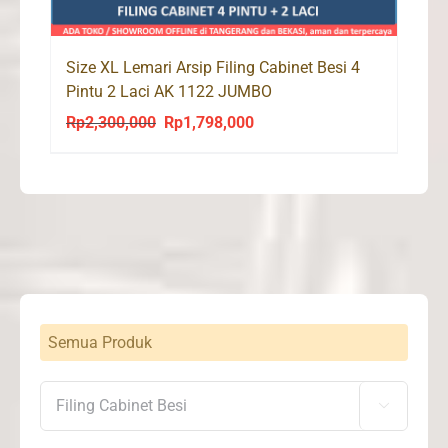
Size XL Lemari Arsip Filing Cabinet Besi 4
Pintu 2 Laci AK 1122 JUMBO
Rp
2,300,000
Rp
1,798,000
Original
Current
price
price
was:
is:
Rp2,300,000.
Rp1,798,000.
Semua Produk
