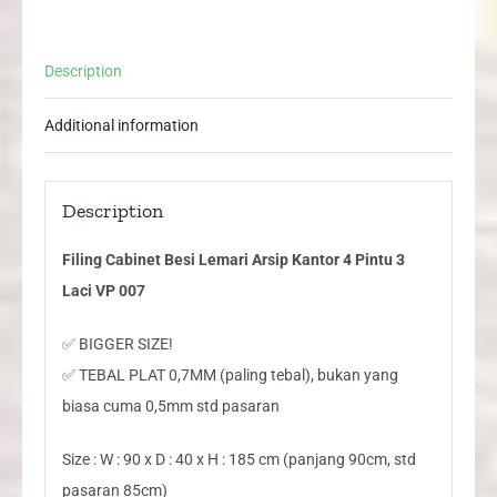
Laci
VP
Description
007
quantity
Additional information
Description
Filing Cabinet Besi Lemari Arsip Kantor 4 Pintu 3
Laci VP 007
✅ BIGGER SIZE!
✅ TEBAL PLAT 0,7MM (paling tebal), bukan yang
biasa cuma 0,5mm std pasaran
Size : W : 90 x D : 40 x H : 185 cm (panjang 90cm, std
pasaran 85cm)