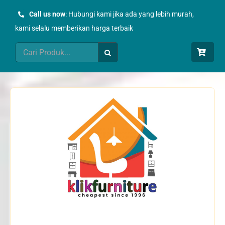
Skip
Call us now
: Hubungi kami jika ada yang lebih murah,
to
kami selalu memberikan harga terbaik
content
Search
for: