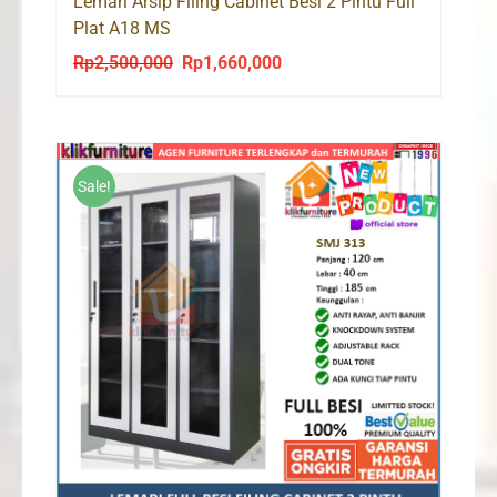
Lemari Arsip Filing Cabinet Besi 2 Pintu Full
Plat A18 MS
Rp
2,500,000
Rp
1,660,000
Original
Current
price
price
was:
is:
Rp2,500,000.
Rp1,660,000.
Sale!