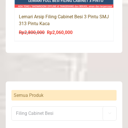
Lemari Arsip Filing Cabinet Besi 3 Pintu SMJ
313 Pintu Kaca
Rp
2,800,000
Rp
2,060,000
Original
Current
price
price
was:
is:
Rp2,800,000.
Rp2,060,000.
Semua Produk
