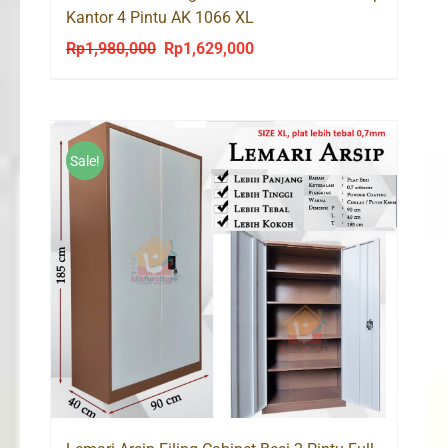
Kantor 4 Pintu AK 1066 XL
Rp
1,980,000
Rp
1,629,000
Original
Current
price
price
was:
is:
Rp1,980,000.
Rp1,629,000.
Sale!