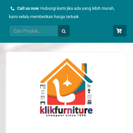
Skip
Call us now
: Hubungi kami jika ada yang lebih murah,
to
kami selalu memberikan harga terbaik
content
Search
for: