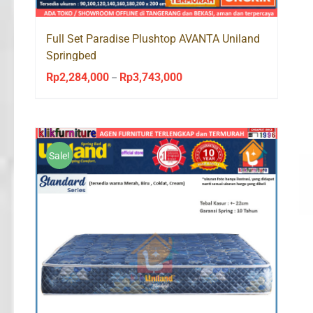
Full Set Paradise Plushtop AVANTA Uniland
Springbed
Rp
2,284,000
Rp
3,743,000
Price
–
range:
Rp2,284,000
through
Rp3,743,000
Sale!