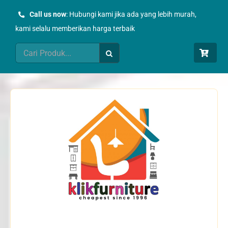
Skip
Call us now
: Hubungi kami jika ada yang lebih murah,
to
kami selalu memberikan harga terbaik
content
Search
for: