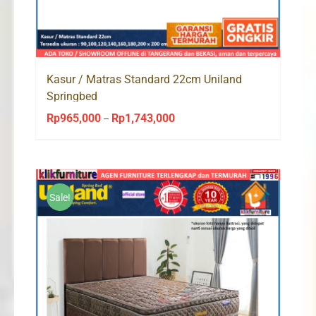
Kasur / Matras Standard 22cm Uniland
Springbed
Rp
965,000
Rp
1,743,000
Price
–
range:
Rp965,000
through
Rp1,743,000
Sale!