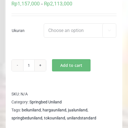
Rp
1,157,000
Rp
2,113,000
Price
–
range:
Rp1,157,000
through
Ukuran

Rp2,113,000
Add to cart
Kasur
/
Matras
New
SKU:
N/A
Standard
Category:
Springbed Uniland
25cm
Tags:
beliuniland
,
hargauniland
,
jualuniland
,
Uniland
springbeduniland
,
tokouniland
,
unilandstandard
Springbed