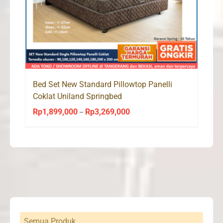
Bed Set New Standard Pillowtop Panelli
Coklat Uniland Springbed
Rp
1,899,000
Rp
3,269,000
Price
–
range:
Rp1,899,000
through
Rp3,269,000
Semua Produk